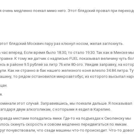
 я очень медленно поехал мимо него. Этот блядский провал при переход
тот блядский Москвич пару раз клюнул носом, желая заглохнуть.
 час вперед. Если время было 18.30, то стало 19.30. Так как в Минске мы
аправке. К тому же датчик с надписью FUEL показывал величину чуть б
сь в районе 9.5 рублей за литр 76 или 80-ого. Увидев заправку, на кото
ули. Как ни странно в бак нашего железного коня влезло 34.84 литра. Ту
машину, то рядом остановился микроавтобус, из которого высыпал нар
цан.
я.
поминали этот случай. Заправившись, мы поехали дальше. Я показывал
агодаря двум алкоголикам, с которыми я ездил в Карелию.
правда местами попадались ямки. Где-то на подъездах к Смоленску мы
лось скинуть скорость и совсем медленно передвигаться по ямкам.
руг почувствовали, что сзади машины что-то происходит. Что-то дово