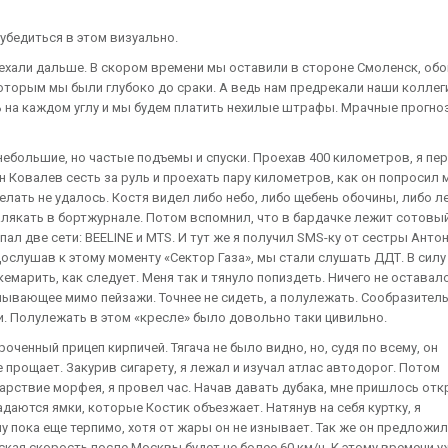
 убедиться в этом визуально.
ехали дальше. В скором времени мы оставили в стороне Смоленск, обо
которым мы были глубоко до сраки. А ведь нам предрекали наши коллег
ть на каждом углу и мы будем платить нехилые штрафы. Мрачные прогно
небольшие, но частые подъемы и спуски. Проехав 400 километров, я пе
ин Ковалев сесть за руль и проехать пару километров, как он попросил 
лать не удалось. Костя видел либо небо, либо щебень обочины, либо ле
калякать в бортжурнале. Потом вспомнил, что в бардачке лежит сотовы
ал две сети: BEELINE и MTS. И тут же я получил SMS-ку от сестры Анто
Дослушав к этому моменту «Сектор Газа», мы стали слушать ДДТ. В силу
марить, как следует. Меня так и тянуло попиздеть. Ничего не оставал
плывающее мимо пейзажи. Точнее не сидеть, а полулежать. Сообразител
и. Полулежать в этом «кресле» было довольно таки цивильно.
оченный прицеп кирпичей. Тягача не было видно, но, судя по всему, он
 прощает. Закурив сигарету, я лежал и изучал атлас автодорог. Потом
 царствие морфея, я провел час. Начав давать дубака, мне пришлось от
адаются ямки, которые Костик объезжает. Натянув на себя куртку, я
у пока еще терпимо, хотя от жары он не изнывает. Так же он предложил,
ская скорость после Москвы будет не более 60 км/ч. К этому времени у