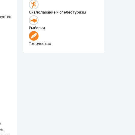
Скалолазание и спелеотуризм
оусте»
Рыбалки
Творчество
и
ом,