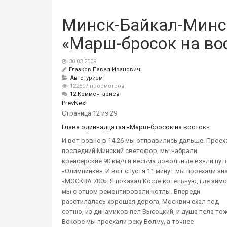
Минск-Байкал-Минск
«Марш-бросок на во
30.03.2009
Глазков Павел Иванович
Автотуризм
122507 просмотров
12 Комментариев
Prev
Next
Страница 12 из 29
Глава одиннадцатая «Марш-бросок на восток»
И вот ровно в 14.26 мы отправились дальше. Проех
последний Минский светофор, мы набрали
крейсерские 90 км/ч и весьма довольные взяли путь
«Олимпийке». И вот спустя 11 минут мы проехали зн
«МОСКВА 700». Я показал Косте котельную, где зим
мы с отцом ремонтировали котлы. Впереди
расстилалась хорошая дорога, Москвич ехал под
сотню, из динамиков пел Высоцкий, и душа пела тож
Вскоре мы проехали реку Волму, а точнее