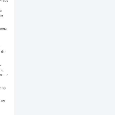
очему
ло
ом
пели
т
я бы
с
е,
ольше
упор
я по