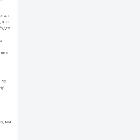
отал.
, что
будто
до
али и
я по
ну,
ну, мы