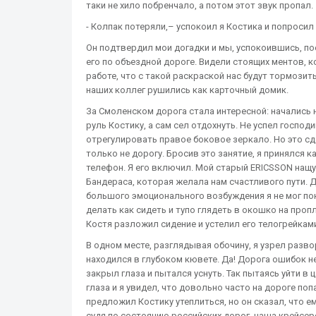
таки не хило побренчало, а потом этот звук пропал.
- Колпак потеряли,– успокоил я Костика и попросил
Он подтвердил мои догадки и мы, успокоившись, по
его по объездной дороге. Видели стоящих ментов, 
работе, что с такой раскраской нас будут тормози
наших коллег рушились как карточный домик.
За Смоленском дорога стала интересной: начались 
руль Костику, а сам сел отдохнуть. Не успел господ
отрегулировать правое боковое зеркало. Но это сде
только не дорогу. Бросив это занятие, я принялся 
телефон. Я его включил. Мой старый ERICSSON нащуп
Бандераса, которая желала нам счастливого пути. 
большого эмоционального возбуждения я не мог поке
делать как сидеть и тупо глядеть в окошко на про
Костя разложил сидение и устелил его телогрейкам
В одном месте, разглядывая обочину, я узрел развор
находился в глубоком кювете. Да! Дорога ошибок не
закрыл глаза и пытался уснуть. Так пытаясь уйти в
глаза и я увидел, что довольно часто на дороге поп
предложил Костику утеплиться, но он сказал, что ем
судя по состоянию российских дорог, наша крейсер