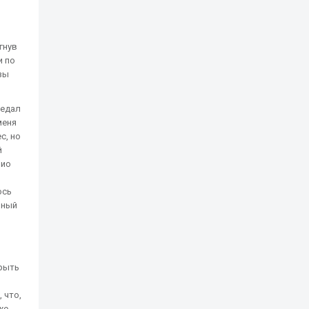
гнув
и по
зы
редал
меня
с, но
й
нио
ось
ьный
крыть
 что,
же