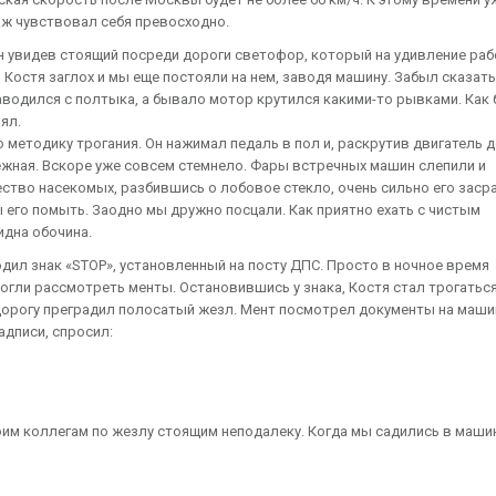
аж чувствовал себя превосходно.
н увидев стоящий посреди дороги светофор, который на удивление раб
Костя заглох и мы еще постояли на нем, заводя машину. Забыл сказать
водился с полтыка, а бывало мотор крутился какими-то рывками. Как 
ял.
 методику трогания. Он нажимал педаль в пол и, раскрутив двигатель 
дежная. Вскоре уже совсем стемнело. Фары встречных машин слепили и
ество насекомых, разбившись о лобовое стекло, очень сильно его заср
 его помыть. Заодно мы дружно посцали. Как приятно ехать с чистым
идна обочина.
одил знак «STOP», установленный на посту ДПС. Просто в ночное время
могли рассмотреть менты. Остановившись у знака, Костя стал трогатьс
 дорогу преградил полосатый жезл. Мент посмотрел документы на маши
адписи, спросил:
оим коллегам по жезлу стоящим неподалеку. Когда мы садились в маши