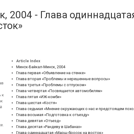
, 2004 - Глава одиннадцата
сток»
Article Index
Минск-Байкал-Минск, 2004
Глава первая «Объявление на стенке»
Глава вторая «Проблемы и нерешенные вопросы»
ав
Глава третья «Проблемы с отпуском»
Глава четвертая «Посвящается автомобилям»
 к
Глава пятая «ИЖ-комби»
ак
Глава шестая «Костя»
ой
Глава седьмая «Мнение окружающих о нас и предстоящем похо
Глава восьмая «Подготовка к отъезду»
Глава девятая «Отъезд»
е.
Глава десятая «Рандеву в Шабанах»
Глава одиннадцатая «Марш-бросок на восток»