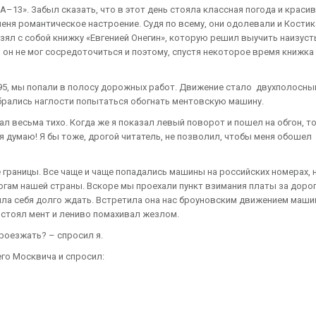
–13». Забыл сказать, что в этот день стояла классная погода и краси
ня романтическое настроение. Судя по всему, они одолевали и Костик
зял с собой книжку «Евгенией Онегин», которую решил выучить наизуст
 он не мог сосредоточиться и поэтому, спустя некоторое время книжка
-95, мы попали в полосу дорожных работ. Движение стало двухполосны
абрались наглости попытаться обогнать ментовскую машину.
л весьма тихо. Когда же я показал левый поворот и пошел на обгон, т
 я думаю! Я бы тоже, дрогой читатель, не позволил, чтобы меня обошел
раницы. Все чаще и чаще попадались машины на российских номерах, 
гам нашей страны. Вскоре мы проехали пункт взимания платы за дорог
ила себя долго ждать. Встретила она нас броуновским движением машин
 стоял мент и лениво помахивал жезлом.
проезжать? – спросил я.
го Москвича и спросил: