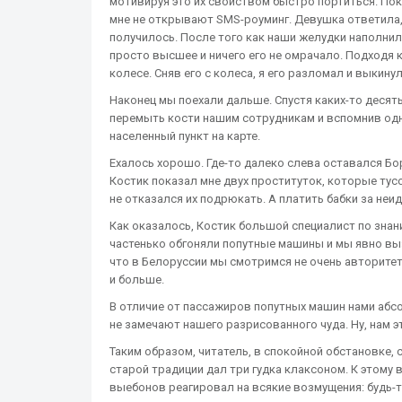
мотивируя это их свойством быстро портиться. Пок
мне не открывают SMS-роуминг. Девушка ответила, 
получилось. После того как наши желудки наполнил
просто высшее и ничего его не омрачало. Подходя 
колесе. Сняв его с колеса, я его разломал и выкинул
Наконец мы поехали дальше. Спустя каких-то десят
перемыть кости нашим сотрудникам и вспомнив одн
населенный пункт на карте.
Ехалось хорошо. Где-то далеко слева оставался Бор
Костик показал мне двух проституток, которые тусо
не отказался их подрюкать. А платить бабки за неи
Как оказалось, Костик большой специалист по знан
частенько обгоняли попутные машины и мы явно выз
что в Белоруссии мы смотримся не очень авторите
и больше.
В отличие от пассажиров попутных машин нами абсо
не замечают нашего разрисованного чуда. Ну, нам эт
Таким образом, читатель, в спокойной обстановке, 
старой традиции дал три гудка клаксоном. К этому 
выебонов реагировал на всякие возмущения: будь-т