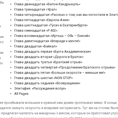
ба
Глава двенадцатая «Белое-Кандрыкуль»
Глава тринадцатая «Урал»
Глава четырнадцатая «Рассказ о том, как мы погостили в Злат
Глава пятнадцатая «Европа-Азия»
Глава шестнадцатая «Тусач в Екатеринбурге»
и
Глава семнадцатая «Р 402»
Глава восемнадцатая «Иртыш – Обь – Енисей»
емя
Глава девятнадцатая «Впереди к мечте!»
го
Глава двадцатая «Байкал»
Глава двадцать первая «Бухта Академическая»
Как
Глава двадцать вторая «Дорога в Братск»
а
Глава двадцать третья «Братский отрыв»
по
Глава двадцать четвертая «Продолжение Братского отрыва»
Глава двадцать пятая «Больше скорости – меньше ям!»
Глава двадцать шестая «NON STOP»
Глава двадцать седьмая «Возвращение»
Эпитафия. «Рассуждения вслух»
All Pages
емя проебывали вспышки и нужный нам домик проплывал мимо. В конце
адался скинуть скорость и вовремя затормозить. Тут же на столик был
 предлагал налегать на макароны с мясом, которые он приготовил утр