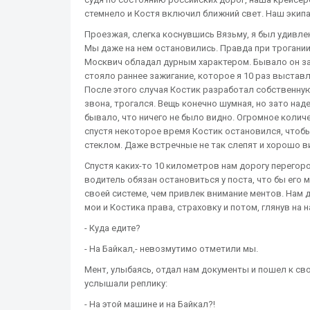
стемнело и Костя включил ближний свет. Наш экип
Проезжая, слегка коснувшись Вязьму, я был удивле
Мы даже на нем остановились. Правда при трогании 
Москвич обладал дурным характером. Бывало он за
стояло раннее зажигание, которое я 10 раз выставл
После этого случая Костик разработал собственную
звона, трогался. Вещь конечно шумная, но зато на
бывало, что ничего не было видно. Огромное колич
спустя некоторое время Костик остановился, чтобы
стеклом. Даже встречные не так слепят и хорошо в
Спустя каких-то 10 километров нам дорогу перегор
водитель обязан остановиться у поста, что бы его 
своей системе, чем привлек внимание ментов. Нам
мои и Костика права, страховку и потом, глянув на н
- Куда едите?
- На Байкал,- невозмутимо отметили мы.
Мент, улыбаясь, отдал нам документы и пошел к св
услышали реплику:
- На этой машине и на Байкал?!