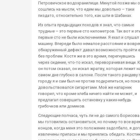
Петровичское водохранилище. Минутой позже мы о
сошлись на мысли, что едем мы довольно – таки
пиздато, относительно того, как шли в Шабанах.
Из опыта предыдущих походов я знал, что самые
трудные – это первые сто километров. Так вот и эт
первые сто не были исключениями. Я ехал и слушал
машину. Впереди было немалое расстояние и вовр
обнаруженный дефект давал возможность пройти е
без проблем. Костя же в это время, перегнувшись
через сидение, что-то искал, переворачивая вещи. 
он потом сказал, он искал жратву, которая лежит н
самом дне глубоко в салоне. После такого рандеву 
городу я и сам был не против подкрепиться, но пока
довольствовался сигаретами. Мой же напарник
говорил, что кроме хлеба ничего найти не может, и
предлагал совершить остановку у каких-нибудь
грибочков или домиков.
Следующие полчаса, чуть ли не до самого Борисова
мы готовились остановиться, но почему-то все вр
концов, когда меня это положение задолбало, я дог
извлечены припасы и мы принялись обедать. Костик