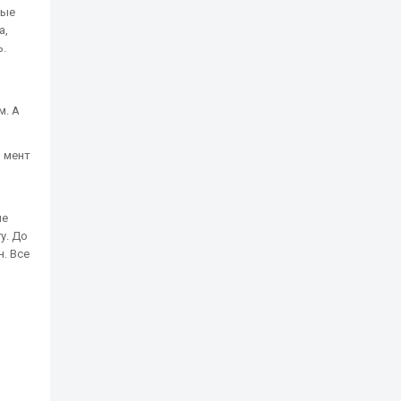
вые
а,
ь.
м. А
о мент
не
у. До
. Все