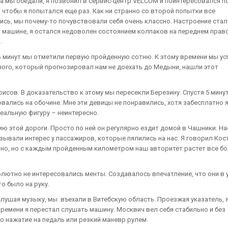
а мы обедали, я позвонил в сервис-центр VELCOM и поинтересовался п
чтобы я попытался еще раз. Как ни странно со второй попытки все
ись, мы почему-то почувствовали себя очень классно. Настроение ста
к машине, я остался недоволен состоянием колпаков на переднем прав
.
ь минут мы отметили первую пройденную сотню. К этому времени мы ус
ого, который прогнозировал нам не доехать до Медыни, нашли этот
исов. В доказательство к этому мы пересекли Березину. Спустя 5 мину
вались на обочине. Мне эти девицы не понравились, хотя забесплатно 
деальную фигуру – неинтересно.
ию этой дороги. Просто по ней он регулярно ездит домой в Чашники. На
ывали интерес у пассажиров, которые пялились на нас. Я говорил Кост
тно, но с каждым пройденным километром наш авторитет растет все б
лютно не интересовались менты. Создавалось впечатление, что они в 
о было на руку.
слушая музыку, мы въехали в Витебскую область. Проезжая указатель, 
времени я перестал слушать машину. Москвич вел себя стабильно и без
о нажатие на педаль или резкий маневр рулем.