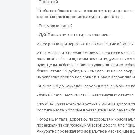
- Проезжай.
Чтобы не облажаться и не заглохнуть при трогании,
холостых так и норовил заглушить двигатель.
- Так, можно ехать?
- Дуй! Только не в штаны,– сказал мент.
И все равно при переходе на повышенные обороты э
Итак, мы были в России. Тут же мы перевели часы на
залили 30 л. бензина, то мы начали подумывать о з
нуля. Цены на бензин, приятно удивили. Они колебали
бензин стоил 9.2 рубля, мы немедленно на нее сверн
на заправке произошел прикол. Пока я заправлял 
- А сколько до Байкала?- спросил у меня какой-то па
- Хуйня! Всего шесть тысяч! – невозмутимо ответил 
Это очень развеселило Костика и мы еще долго вс
Костику места, которые врезались в мою память бл
Погода шептала, дорога была хорошая и красивая, 
проезжали такой ужасный участок дороги, что приш
Аккуратно проезжая это асфальтное месиво, мы вд