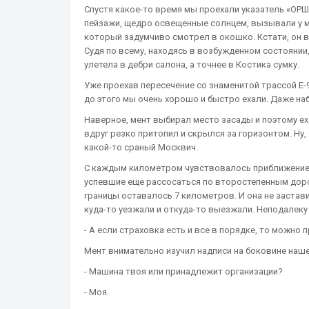
Спустя какое-то время мы проехали указатель «ОРША
пейзажи, щедро освещенные солнцем, вызывали у ме
который задумчиво смотрел в окошко. Кстати, он в
Судя по всему, находясь в возбужденном состоянии,
улетела в дебри салона, а точнее в Костика сумку.
Уже проехав пересечение со знаменитой трассой Е
до этого мы очень хорошо и быстро ехали. Даже н
Наверное, мент выбирал место засады и поэтому еха
вдруг резко притопил и скрылся за горизонтом. Ну,
какой-то сраный Москвич.
С каждым километром чувствовалось приближение г
успевшие еще рассосаться по второстепенным доро
границы оставалось 7 километров. И она не застав
куда-то уезжали и откуда-то выезжали. Неподалеку
- А если страховка есть и все в порядке, то можно 
Мент внимательно изучил надписи на боковине наше
- Машина твоя или принадлежит организации?
- Моя.