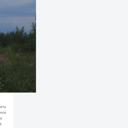
пить
инск
ра
в