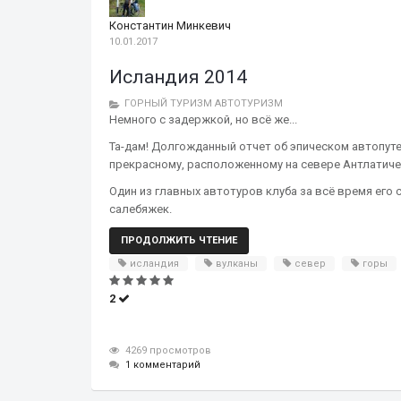
Константин Минкевич
10.01.2017
Исландия 2014
ГОРНЫЙ ТУРИЗМ
АВТОТУРИЗМ
Немного с задержкой, но всё же...
Та-дам! Долгожданный отчет об эпическом автопуте
прекрасному, расположенному на севере Антлатиче
Один из главных автотуров клуба за всё время ег
салебяжек.
ПРОДОЛЖИТЬ ЧТЕНИЕ
исландия
вулканы
север
горы
2
4269 просмотров
1 комментарий