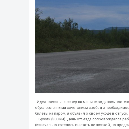
Идея поехать на север на машине родилась постеп
обусловленными сочетанием свобод и необходимост
билеты на паром, я объявил о своем уходе в отпуск
– Брузги (300 км). День отъезда сопровождался ра
(изначально хотелось выехать не позже 3, но предс