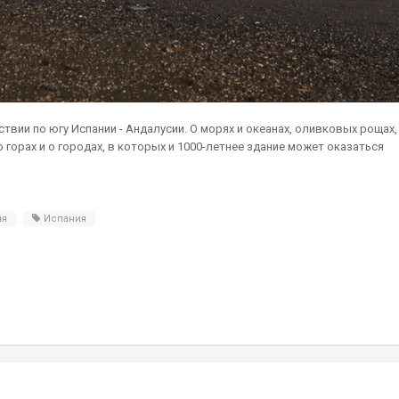
твии по югу Испании - Андалусии. О морях и океанах, оливковых рощах,
 горах и о городах, в которых и 1000-летнее здание может оказаться
ия
Испания