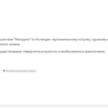
шествии "Магадана" по Исландии - вулканическому острову, суровому 
ского океана.
о существования. Невероятные красоты и необкновенные приключения
Атлантический океан