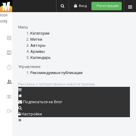
Вход
Регистрация
show
icon
only
Menu
Категории
ГЛАВНОЕ
Метки
Авторы
Архивы
ИСТОРИИ
Календарь
СОБЫТИЯ
Управление
Рекомендуемые публикации
СООБЩЕСТВО
Рассказы о путешествиях и новости туризма
ФОТО
Подписаться на блог
ВИДЕО
Настройки