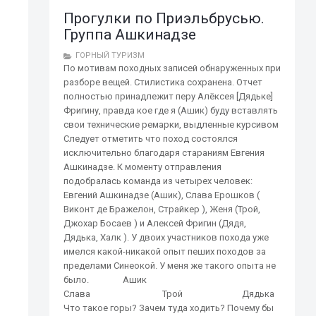
Прогулки по Приэльбрусью.
Группа Ашкинадзе
ГОРНЫЙ ТУРИЗМ
По мотивам походных записей обнаруженных при
разборе вещей. Стилистика сохранена. Отчет
полностью принадлежит перу Алёксея [Дядьке]
Фригину, правда кое где я (Ашик) буду вставлять
свои технические ремарки, выдленные курсивом
Следует отметить что поход состоялся
исключительно благодаря стараниям Евгения
Ашкинадзе. К моменту отправления
подобралась команда из четырех человек:
Евгений Ашкинадзе (Ашик), Слава Ерошков (
Виконт де Бражелон, Страйкер ), Женя (Трой,
Джохар Босаев ) и Алексей Фригин (Дядя,
Дядька, Халк ). У двоих участников похода уже
имелся какой-никакой опыт пеших походов за
пределами Синеокой. У меня же такого опыта не
было. Ашик
Слава Трой Дядька
Что такое горы? Зачем туда ходить? Почему бы