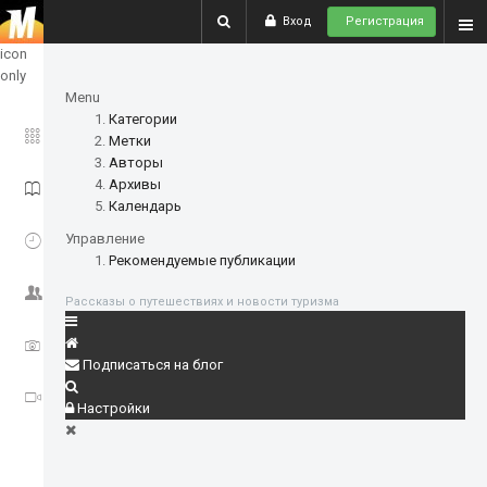
Вход
Регистрация
show
icon
only
Menu
Категории
ГЛАВНОЕ
Метки
Авторы
Архивы
ИСТОРИИ
Календарь
СОБЫТИЯ
Управление
Рекомендуемые публикации
СООБЩЕСТВО
Рассказы о путешествиях и новости туризма
ФОТО
Подписаться на блог
ВИДЕО
Настройки