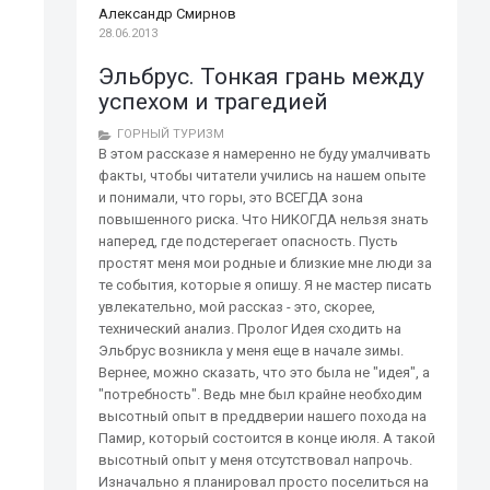
Александр Смирнов
28.06.2013
Эльбрус. Тонкая грань между
успехом и трагедией
ГОРНЫЙ ТУРИЗМ
В этом рассказе я намеренно не буду умалчивать
факты, чтобы читатели учились на нашем опыте
и понимали, что горы, это ВСЕГДА зона
повышенного риска. Что НИКОГДА нельзя знать
наперед, где подстерегает опасность. Пусть
простят меня мои родные и близкие мне люди за
те события, которые я опишу. Я не мастер писать
увлекательно, мой рассказ - это, скорее,
технический анализ. Пролог Идея сходить на
Эльбрус возникла у меня еще в начале зимы.
Вернее, можно сказать, что это была не "идея", а
"потребность". Ведь мне был крайне необходим
высотный опыт в преддверии нашего похода на
Памир, который состоится в конце июля. А такой
высотный опыт у меня отсутствовал напрочь.
Изначально я планировал просто поселиться на