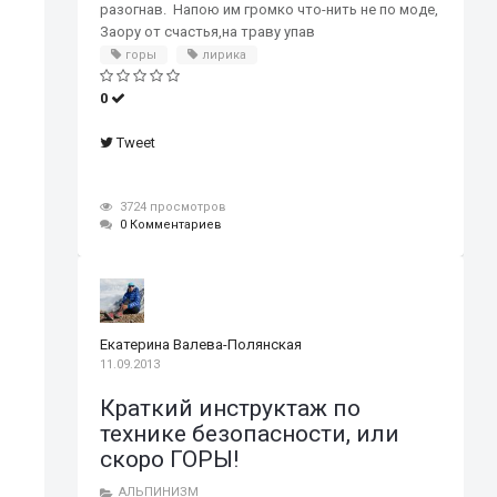
разогнав. Напою им громко что-нить не по моде,
Заору от счастья,на траву упав
горы
лирика
0
Tweet
3724 просмотров
0 Комментариев
Екатерина Валева-Полянская
11.09.2013
Краткий инструктаж по
технике безопасности, или
скоро ГОРЫ!
АЛЬПИНИЗМ