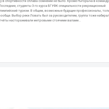
му в спортивности сплава сомнений не было. Кроме Рыгорыча в команду
. Последние, студенты 3-го курса БГУФК специальности рекреационный
аолимпийский туризм. В общем, возможные будущие профессионалы, тол
 вообще. Выбор реки Ловать был за руководителем, группа тоже набира
 Отчёты настораживали метровыми стоячими валами...