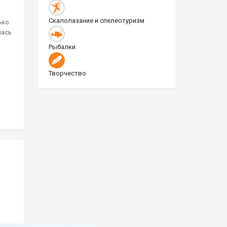
Скалолазание и спелеотуризм
ько
лась
Рыбалки
Творчество