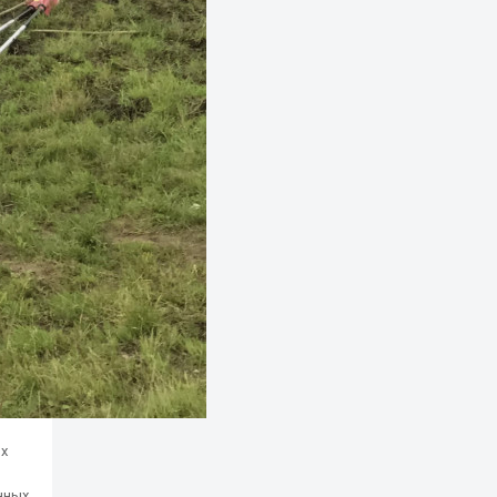
ых
нных