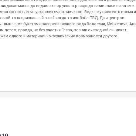
людская масса до недавних пор уныло рассредоточивалась по югам и
вая фотоотчёты уехавших счастливчиков. Ведь не у всех есть время и
какой-то непризнанный гений когда-то изобрёл ПВД. Да и центров
ь - пышными букетами расцвели всякого рода Волосачи, Минкевичи, Аш
им летом, правда, не без участия Глаза, возник очередной синдикат,
жам одного и материально-технические возможности другого.