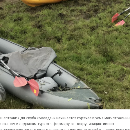
шествий! Для клуба «Магадан» начинается горячее время магистральн
по скалам и ледникам туристы формируют вокруг инициативных
 разъезжаются кто куда в поисках новых достижений и доселе невида