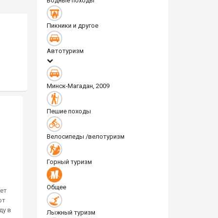
Водные походы
Пикники и другое
Автотуризм
Минск-Магадан, 2009
Пешие походы
Велосипеды /велотуризм
Горный туризм
Общее
яет
от
ду в
Лыжный туризм