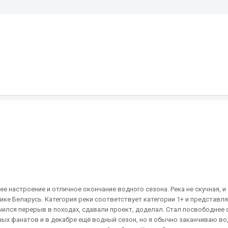
S
ее настроение и отличное окончание водного сезона. Река не скучная, и
ике Беларусь. Категория реки соответствует категории 1+ и представл
ился перерыв в походах, сдавали проект, доделал. Стал посвободнее 
ых фанатов и в декабре ещё водный сезон, но я обычно заканчиваю во