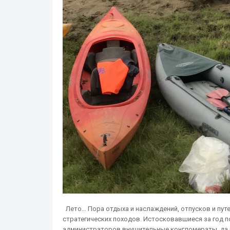
Лето… Пора отдыха и наслаждений, отпусков и путе
стратегических походов. Истосковавшиеся за год 
администраторов внушительные конгломераты, да и