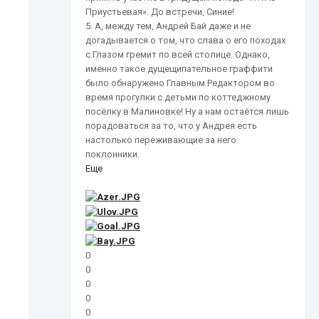
Приустьевая». До встречи, Синие!
5. А, между тем, Андрей Бай даже и не
догадывается о том, что слава о его походах
с Глазом гремит по всей столице. Однако,
именно такое дущещипательное граффити
было обнаружено Главным Редактором во
время прогулки с детьми по коттеджному
посёлку в Малиновке! Ну а нам остаётся лишь
порадоваться за то, что у Андрея есть
настолько переживающие за него
поклонники.
Еще
0
0
0
0
0