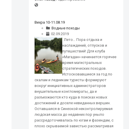
Вихра 10-11.08.19
Водные походы
02.09.2019
Лето… Пора отдыха и
наслаждений, отпусков и
путешествий! Для клуба
«Магадан» начинается горячее
время магистральных
стратегических походов.
Истосковавшиеся за год по
скалам и ледникам туристы формируют
вокруг инициативных администраторов
внушительные конгломераты, да и
разъезжаются кто куда в поисках новых
достижений и доселе невиданных вершин.
Оставшаяся в Синеокой неконтролируемая
людская масса до недавних пор уныло
рассредоточивалась по югам и фазендам, с
плохо скрываемой завистью рассматривая