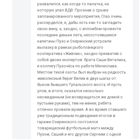
развалился, как когда-то палатка, на
которую упал ВДВ. Прознав о срыве
запланированного мероприятия, Глаз очень
рассердился, и, дабы хоть как-то загладить
свою вину, а, заодно, с апломбом провести
последние деньки лета, несостоявшиеся
капитаны Пузо и Озеринский устроили
вылазку в рамках рыболовецкого
кооператива «Живчик», заодно прихватив с
собой двоих экспертов: брата Саши Виталика,
и коллегу Пузочёса по работе Мечеслава.
Местом тихой охоты был выбран на редкость
живописный берег Вилии в двух шагах от
быков бывшего Тупальского моста. И пусть
улов, в итоге, оказался несколько
неожиданным (не возвращаться же домой с
пустыми руками), тем не менее, ребята
отлично провели время. А во время ставшего
уже традиционным подведения итогов в
гараже Озеринского состоялся
товарищеский футбольный матч между
Пузом, Сашей и его другом Сергеем с одной