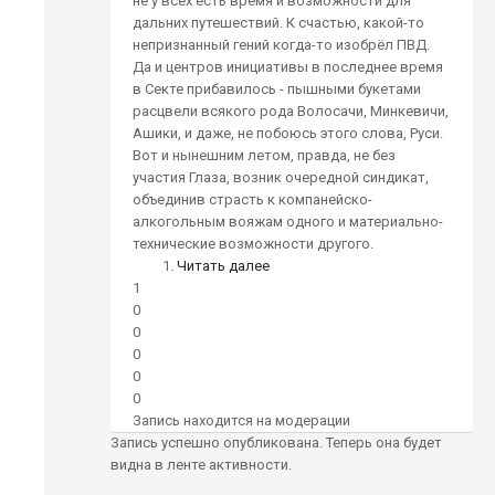
не у всех есть время и возможности для
дальних путешествий. К счастью, какой-то
непризнанный гений когда-то изобрёл ПВД.
Да и центров инициативы в последнее время
в Секте прибавилось - пышными букетами
расцвели всякого рода Волосачи, Минкевичи,
Ашики, и даже, не побоюсь этого слова, Руси.
Вот и нынешним летом, правда, не без
участия Глаза, возник очередной синдикат,
объединив страсть к компанейско-
алкогольным вояжам одного и материально-
технические возможности другого.
Читать далее
1
0
0
0
0
0
Запись находится на модерации
Запись успешно опубликована. Теперь она будет
видна в ленте активности.