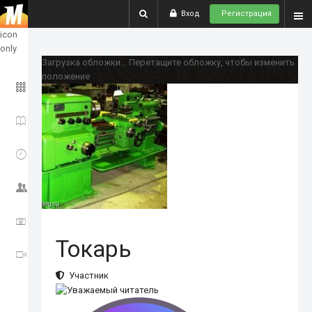
Вход
Регистрация
show
icon
only
Загрузка обложки...
Перетащите обложку, чтобы изменить
положение
ГЛАВНОЕ
ИСТОРИИ
СОБЫТИЯ
СООБЩЕСТВО
ФОТО
Токарь
ВИДЕО
Участник