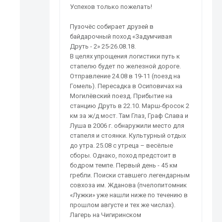
Успехов только пожелать!
Пузочёс собирает друзей в
байдарочный поход «Задумчивая
Друть - 2» 25-26.08.18.
В целях упрощения логистики путь к
стапелю будет по железной дороге.
Отправление 24.08 в 19-11 (поезд на
Гомель). Пересадка в Осиповичах на
Могилёвский поезд. Прибытие на
станцию Друть в 22.10. Марш-бросок 2
км за ж/д мост. Там Глаз, Граф Слава и
Луша в 2006 г. обнаружили место для
стапеля и стоянки. Культурный отдых
до утра. 25.08 с утреца – весёлые
сборы. Однако, поход предстоит в
бодром темпе. Первый день - 45 км
гребли. Поиски ставшего легендарным
совхоза им. Жданова (пчелопитомник
«Лужки» уже нашли ниже по течению в
прошлом августе и тех же числах).
Лагерь на Чигиринском