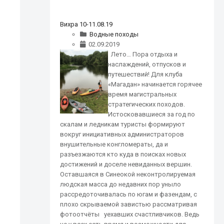
Вихра 10-11.08.19
Водные походы
02.09.2019
Лето… Пора отдыха и
наслаждений, отпусков и
путешествий! Для клуба
«Магадан» начинается горячее
время магистральных
стратегических походов.
Истосковавшиеся за год по
скалам и ледникам туристы формируют
вокруг инициативных администраторов
внушительные конгломераты, да и
разъезжаются кто куда в поисках новых
достижений и доселе невиданных вершин.
Оставшаяся в Синеокой неконтролируемая
людская масса до недавних пор уныло
рассредоточивалась по югам и фазендам, с
плохо скрываемой завистью рассматривая
фотоотчёты уехавших счастливчиков. Ведь