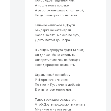
Обнос будет еще плотины,
А после ехать по реке,
А расстояние шишь с полтиной,
Но дальше просто, налегке.
Течение неплохое в Друти,
Байдарка не катамаран.
Часов за пять можно по сути,
Дойти потом до Озеран.
В конце маршрута будет Мюцаг,
Он должен баню истопить.
Апперитивчик, чай на блюдах
Поход придется замочить.
Ограничений по набору
У Игоря почти что нет.
По жизни Пузо очень добрый,
Его мы знаем много лет.
Теперь эскадра создается,
Чтоб Друть продолжить изучать.
Мне ничего не остается,