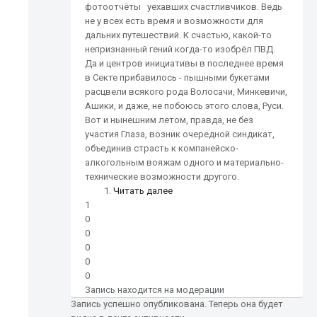
фотоотчёты уехавших счастливчиков. Ведь
не у всех есть время и возможности для
дальних путешествий. К счастью, какой-то
непризнанный гений когда-то изобрёл ПВД.
Да и центров инициативы в последнее время
в Секте прибавилось - пышными букетами
расцвели всякого рода Волосачи, Минкевичи,
Ашики, и даже, не побоюсь этого слова, Руси.
Вот и нынешним летом, правда, не без
участия Глаза, возник очередной синдикат,
объединив страсть к компанейско-
алкогольным вояжам одного и материально-
технические возможности другого.
Читать далее
1
0
0
0
0
0
Запись находится на модерации
Запись успешно опубликована. Теперь она будет