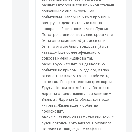
разных авторов в той или иной степени
связанные с анонсируемыми
событиями. Напомню, что в прошлый
раз группа действительно нашла
призрачный «пчелопитомник Лужки».
Повстречавшиеся пожилые крестьяне
были ошеломлены: «Да, здесь он и
был, но это же было тридцать (!) лет
назад…». Еще более эфемерного
совхоза имени Жданова там
разочарую, что нет. За давностью
событий не припомню, где его, я Глаз
откопал. На каком-то генштабе есть,
но не там. Еще раз пересмотрел карты
Друти. Не там это всё-таки. Зато есть
деревни с прикольными названиями –
Вязьма и Ядрёная Слобода. Есть еще
интрига. Жизнь идет и события
происходят.
Анонс пытались связать тематически с
путешествием аргонавтов. Получился
Летучий Голландец и левиафаны.