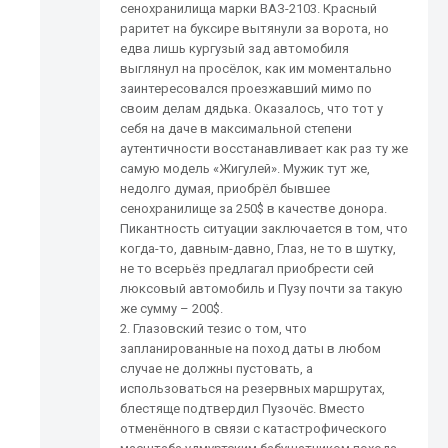
сенохранилища марки ВАЗ-2103. Красный
раритет на буксире вытянули за ворота, но
едва лишь кургузый зад автомобиля
выглянул на просёлок, как им моментально
заинтересовался проезжавший мимо по
своим делам дядька. Оказалось, что тот у
себя на даче в максимальной степени
аутентичности восстанавливает как раз ту же
самую модель «Жигулей». Мужик тут же,
недолго думая, приобрёл бывшее
сенохранилище за 250$ в качестве донора.
Пикантность ситуации заключается в том, что
когда-то, давным-давно, Глаз, не то в шутку,
не то всерьёз предлагал приобрести сей
люксовый автомобиль и Пузу почти за такую
же сумму – 200$.
2. Глазовский тезис о том, что
запланированные на поход даты в любом
случае не должны пустовать, а
использоваться на резервных маршрутах,
блестяще подтвердил Пузочёс. Вместо
отменённого в связи с катастрофического