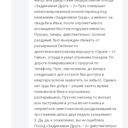
масштаба удмуртским бабушатником похода
«Задумчивая Друть – 2» Пузо совершил
незапланированный ночной переход под
названием «Задумчивая Грудь», а именно: на
свадьбе в Ивье, после опрометчивого
восхищения бюстом подружки невесты,
Пузырь, теперь, действительно, полный
раздумий, был вынужден сбежать от
разъярённой Лилечки по
десятикилометровому маршруту «Сураж – ст.
Гавья», откуда и уехал утренним поездом. По
дороге помирившийся с супругой по
телефону, Пузо, тем не менее, до вечера
следующего дня остался без доступа в
квартиру (ключи захватить он забыл). Однако
нет худа без добра – решив занять время
помывкой в бане и хорошенько
распарившись, Пузочёс наконец-то выгнал
вон застрявший в устье мочеточника и
неприятной симптоматикой раздражавший на
протяжении целых двух недель конкремент.
3. Да, да, к сожалению, вы не ошиблись.
Поход «Задумчивая Друть – 2» действительно