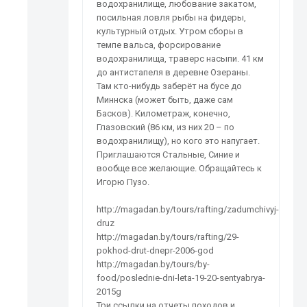
водохранилище, любование закатом,
посильная ловля рыбы на фидеры,
культурный отдых. Утром сборы в
темпе вальса, форсирование
водохранилища, траверс насыпи. 41 км
до антистапеля в деревне Озераны.
Там кто-нибудь заберёт на бусе до
Миннска (может быть, даже сам
Басков). Километраж, конечно,
Глазовский (86 км, из них 20 – по
водохранилищу), но кого это напугает.
Приглашаются Стальные, Синие и
вообще все желающие. Обращайтесь к
Игорю Пузо.
http://magadan.by/tours/rafting/zadumchivyj-
druz
http://magadan.by/tours/rafting/29-
pokhod-drut-dnepr-2006-god
http://magadan.by/tours/by-
food/poslednie-dni-leta-19-20-sentyabrya-
2015g
Три ссылки на отчеты походов и