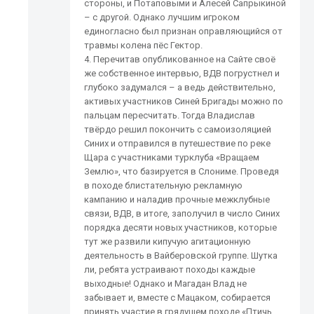
стороны, и Потаповыми и Алесей Сапрыкиной
– с другой. Однако лучшим игроком
единогласно был признан оправляющийся от
травмы колена пёс Гектор.
4. Перечитав опубликованное на Сайте своё
же собственное интервью, ВДВ погрустнел и
глубоко задумался – а ведь действительно,
активых участников Синей Бригады можно по
пальцам пересчитать. Тогда Владислав
твёрдо решил покончить с самоизоляцией
Синих и отправился в путешествие по реке
Щара с участниками турклуба «Вращаем
Землю», что базируется в Слониме. Проведя
в походе блистательную рекламную
кампанию и наладив прочные межклубные
связи, ВДВ, в итоге, заполучил в число Синих
порядка десяти новых участников, которые
тут же развили кипучую агитационную
деятельность в Вайберовской группе. Шутка
ли, ребята устраивают походы каждые
выходные! Однако и Магадан Влад не
забывает и, вместе с Мацаком, собирается
принять участие в грядущем походе «Птичь