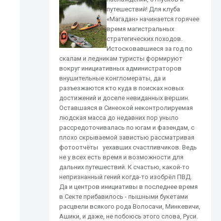
путешествий! Для клуба
«Магадан» начинается горячее
время магистральных
стратегических походов.
Истосковавшиеся за год по
скалам и ледникам туристы формируют
вокруг инициативных администраторов
внушительные конгломераты, да и
разъезжаются кто куда в поисках новых
достижений и доселе невиданных вершин.
Оставшаяся в Синеокой неконтролируемая
людская масса до недавних пор уныло
рассредоточивалась по югам и фазендам, с
плохо скрываемой завистью рассматривая
фотоотчёты уехавших счастливчиков. Ведь
не у всех есть время и возможности для
дальних путешествий. К счастью, какой-то
непризнанный гений когда-то изобрёл ПВД.
Да и центров инициативы в последнее время
в Секте прибавилось - пышными букетами
расцвели всякого рода Волосачи, Минкевичи,
Ашики, и даже, не побоюсь этого слова, Руси.