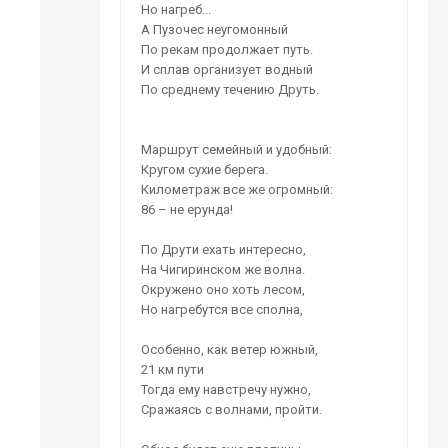
Но нагреб...
А Пузочес неугомонный
По рекам продолжает путь.
И сплав организует водный
По среднему течению Друть.
Маршрут семейный и удобный:
Кругом сухие берега.
Километраж все же огромный:
86 – не ерунда!
По Друти ехать интересно,
На Чигиринском же волна.
Окружено оно хоть лесом,
Но нагребутся все сполна,
Особенно, как ветер южный,
21 км пути
Тогда ему навстречу нужно,
Сражаясь с волнами, пройти.