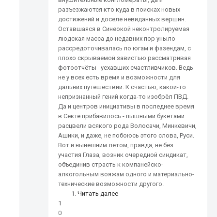
разъезжаются кто куда в поисках новых
достижений и доселе невиданных вершин.
Оставшаяся в Синеокой неконтролируемая
людская масса до недавних пор уныло
рассредоточивалась по югам и фазендам, с
плохо скрываемой завистью рассматривая
фотоотчёты уехавших счастливчиков. Ведь
не у всех есть время и возможности для
дальних путешествий. К счастью, какой-то
непризнанный гений когда-то изобрёл ПВД.
Да и центров инициативы в последнее время
в Секте прибавилось - пышными букетами
расцвели всякого рода Волосачи, Минкевичи,
Ашики, и даже, не побоюсь этого слова, Руси.
Вот и нынешним летом, правда, не без
участия Глаза, возник очередной синдикат,
объединив страсть к компанейско-
алкогольным вояжам одного и материально-
технические возможности другого.
Читать далее
1
0