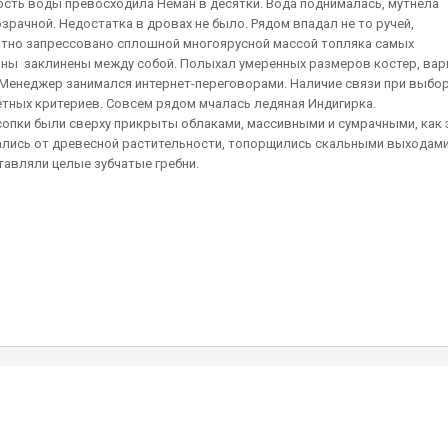
ость воды превосходила Неман в десятки. Вода поднималась, мутнела
зрачной. Недостатка в дровах не было. Рядом впадал не то ручей,
отно запрессовано сплошной многоярусной массой топляка самых
аны заклинены между собой. Полыхал умеренных размеров костер, вар
, Менеджер занимался интернет-переговорами. Наличие связи при выбо
етных критериев. Совсем рядом мчалась ледяная Индигирка.
опки были сверху прикрыты облаками, массивными и сумрачными, как 
ались от древесной растительности, топорщились скальными выходам
авляли целые зубчатые гребни.