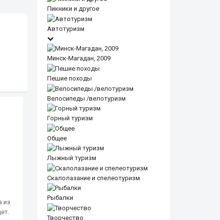
Пикники и другое
Автотуризм
Минск-Магадан, 2009
Пешие походы
Велосипеды /велотуризм
Горный туризм
Общее
Лыжный туризм
Скалолазание и спелеотуризм
а
Рыбалки
а из
ет.
Творчество