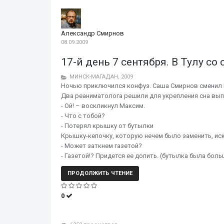
Александр Смирнов
08.09.2009
17-й день 7 сентября. В Тулу с
МИНСК-МАГАДАН, 2009
Ночью приключился конфуз. Саша Смирнов сменил 
Два реаниматолога решили для укрепления сна вып
- Ой! – воскликнул Максим.
- Что с тобой?
- Потерял крышку от бутылки
Крышку-кепочку, которую нечем было заменить, иск
- Может заткнем газетой?
- Газетой!? Придется ее допить. (бутылка была боль
ПРОДОЛЖИТЬ ЧТЕНИЕ
0