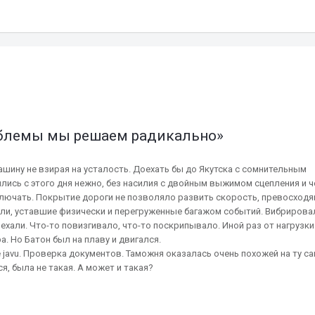
роблемы мы решаем радикально»
шину не взирая на усталость. Доехать бы до Якутска с сомнительным
ись с этого дня нежно, без насилия с двойным выжимом сцепления и ч
еключать. Покрытие дороги не позволяло развить скорость, превосход
или, уставшие физически и перегруженные багажом событий. Вибрирова
ехали. Что-то повизгивало, что-то поскрипывало. Иной раз от нагрузки
. Но Батон был на плаву и двигался.
avu. Проверка документов. Таможня оказалась очень похожей на ту са
я, была не такая. А может и такая?