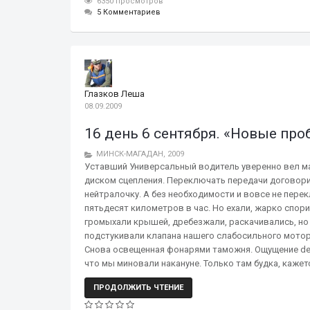
6350 просмотров
5 Комментариев
Глазков Леша
08.09.2009
16 день 6 сентября. «Новые п
МИНСК-МАГАДАН, 2009
Уставший Универсальный водитель уверенно вел ма
диском сцепления. Переключать передачи договорил
нейтралочку. А без необходимости и вовсе не пер
пятьдесят километров в час. Но ехали, жарко спор
громыхали крышей, дребезжали, раскачивались, но 
подстукивали клапана нашего слабосильного мотора
Снова освещенная фонарями таможня. Ощущение de j
что мы миновали накануне. Только там будка, кажетс
ПРОДОЛЖИТЬ ЧТЕНИЕ