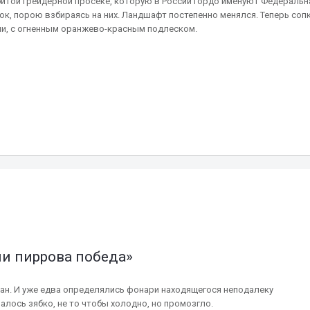
 убитой грейдерной просеке, которую в России гордо именуют Федеральн
ок, порою взбираясь на них. Ландшафт постепенно менялся. Теперь соп
и, с огненным оранжево-красным подлеском.
ли пиррова победа»
ман. И уже едва определялись фонари находящегося неподалеку
лалось зябко, не то чтобы холодно, но промозгло.