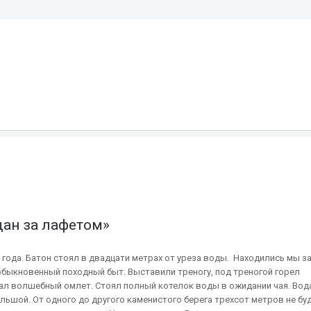
S
дан за лафетом»
 года. Батон стоял в двадцати метрах от уреза воды. Находились мы з
обыкновенный походный быт. Выставили треногу, под треногой горел
ал волшебный омлет. Стоял полный котелок воды в ожидании чая. Вод
льшой. От одного до другого каменистого берега трехсот метров не буд