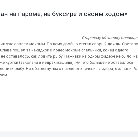
дан на пароме, на буксире и своим ходом»
Старшему Механику посвящае
был уже совсем мокрым. По нему дробью стегал спорый дождь. Светало
 Слава пошел за накидкой и понес мокрые спальники, конец одного
 не оставалось, как ловить рыбу. Наживки на одном фидере не было, на
аже куртки (закопана в недрах машины). Ничего больше не оставалось
ловить рыбу. Но оба выгнутых от сильного течения фидера, молчали. А
чим.