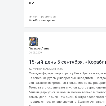
0
5641 просмотров
6 Комментариев
Глазков Леша
06.09.2009
15-ый день 5 сентября. «Кораб
МИНСК-МАГАДАН, 2009
Съезд на федеральную трассу Лена. Трасса в виде 
на север. За рулем универсальный водитель. Всегда
экипаж астенизировался. Появились нотки раздраже
Темнота это скрашивает и уклон достоверно оценит
бензин (вернуться за новым можно только в Сковоро
самом деле не очень. Уж очень быстро засоряются 
прошла относительно спокойно. Если не считать, ч