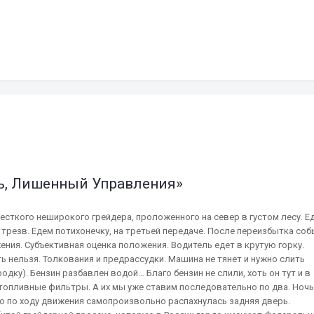
ль, Лишенный Управления»
жесткого неширокого грейдера, проложенного на север в густом лесу. Е
 трезв. Едем потихонечку, на третьей передаче. После переизбытка со
ния. Субъективная оценка положения. Водитель едет в крутую горку.
ь нельзя. Толкования и предрассудки. Машина не тянет и нужно слить
дку). Бензин разбавлен водой… Благо бензин не слили, хоть он тут и в
топливные фильтры. А их мы уже ставим последовательно по два. Ночь
то по ходу движения самопроизвольно распахнулась задняя дверь.