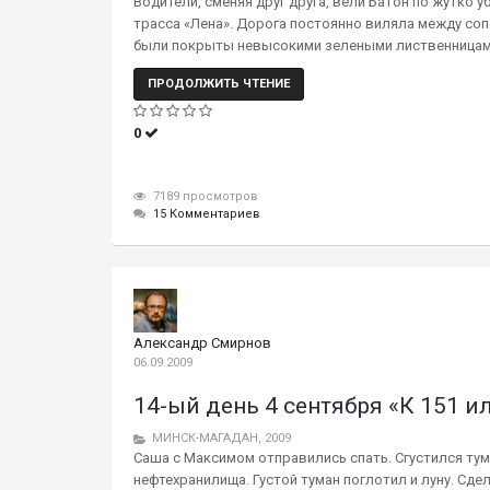
Водители, сменяя друг друга, вели Батон по жутко
трасса «Лена». Дорога постоянно виляла между соп
были покрыты невысокими зелеными лиственницам
ПРОДОЛЖИТЬ ЧТЕНИЕ
0
7189 просмотров
15 Комментариев
Александр Смирнов
06.09.2009
14-ый день 4 сентября «К 151 и
МИНСК-МАГАДАН, 2009
Саша с Максимом отправились спать. Сгустился ту
нефтехранилища. Густой туман поглотил и луну. Сде