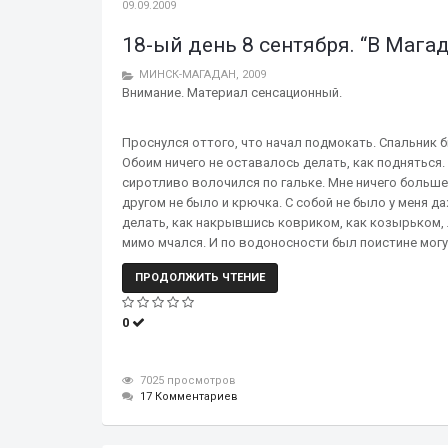
09.09.2009
18-ый день 8 сентября. “В Мага
МИНСК-МАГАДАН, 2009
Внимание. Материал сенсационный.
Проснулся оттого, что начал подмокать. Спальник 
Обоим ничего не оставалось делать, как подняться.
сиротливо волочился по гальке. Мне ничего больше
другом не было и крючка. С собой не было у меня д
делать, как накрывшись ковриком, как козырьком, 
мимо мчался. И по водоносности был поистине могу
ПРОДОЛЖИТЬ ЧТЕНИЕ
0
7025 просмотров
17 Комментариев