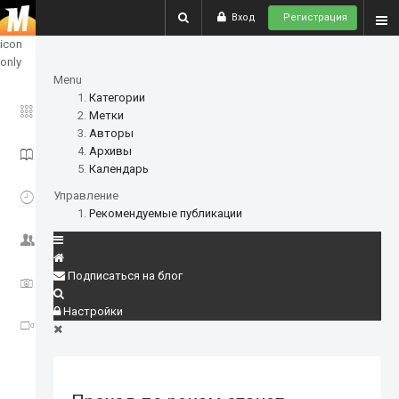
Вход
Регистрация
show
icon
only
Menu
Категории
ГЛАВНОЕ
Метки
Авторы
Архивы
ИСТОРИИ
Календарь
СОБЫТИЯ
Управление
Рекомендуемые публикации
СООБЩЕСТВО
Подписаться на блог
ФОТО
Настройки
ВИДЕО