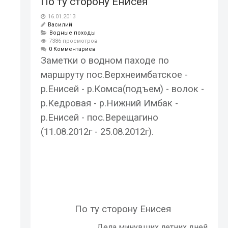
По ту сторону Енисея
16.01.2013
Василий
Водные походы
7386 просмотров
0 Комментариев
Заметки о водном паходе по
маршруту пос.Верхнеимбатское -
р.Енисей - р.Комса(подъем) - волок -
р.Кедровая - р.Нижний Имбак -
р.Енисей - пос.Верещагино
(11.08.2012г - 25.08.2012г).
По ту сторону Енисея
Дела минувших летних дней