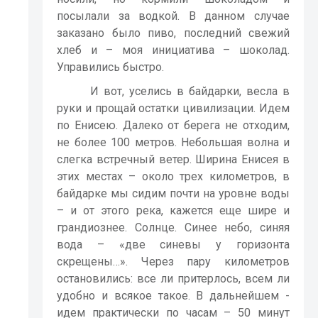
посылали за водкой. В данном случае
заказано было пиво, последний свежий
хлеб и – моя инициатива – шоколад.
Управились быстро.
И вот, уселись в байдарки, весла в
руки и прощай остатки цивилизации. Идем
по Енисею. Далеко от берега не отходим,
не более 100 метров. Небольшая волна и
слегка встречный ветер. Ширина Енисея в
этих местах – около трех километров, в
байдарке мы сидим почти на уровне воды
– и от этого река, кажется еще шире и
грандиознее. Солнце. Синее небо, синяя
вода – «две синевы у горизонта
скрещены…». Через пару километров
остановились: все ли притерлось, всем ли
удобно и всякое такое. В дальнейшем -
идем практически по часам – 50 минут