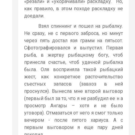
«резали» и «укорачивали» раскладку.
Но,
как правило, в этом походе раскладку не
доедали.
Взял спиннинг и пошел на рыбалку.
Не сразу, не с первого заброса, но минут
через пять достал язя грамм на пятьсот.
Сфотографировался и выпустил. Первая
рыба, в жертву рыбацкому богу, чтоб
принесла счастье, чтоб удачной рыбалка
была. Оля восприняла такой рыбацкий
жест, как конкретное расточительство
съестных запасов (завхоз в ней
проснулся). Вынесла мне второй выговор
(первый был за то, что я не разбудил ее н а
просмотр Ангары – хотя и не было
уговора). Отмазаться от него я смог только
вечером - после пятого хариуса. А с
первым выговором я еще пару дней
походил.