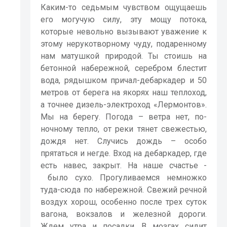
Каким-то седьмым чувством ощущаешь
его могучую силу, эту мощу потока,
которые невольно вызывают уважение к
этому нерукотворному чуду, подаренному
нам матушкой природой. Ты стоишь на
бетонной набережной, серебром блестит
вода, рядышком причал-дебаркадер и 50
метров от берега на якорях наш теплоход,
а точнее дизель-электроход «Лермонтов».
Мы на берегу. Погода – ветра нет, по-
ночному тепло, от реки тянет свежестью,
дождя нет. Случись дождь – особо
прятаться и негде. Вход на дебаркадер, где
есть навес, закрыт. На наше счастье -
было сухо. Прогуливаемся немножко
туда-сюда по набережной. Свежий речной
воздух хорош, особенно после трех суток
вагона, вокзалов и железной дороги.
Ждем утра и посадки. В мозгах сидит