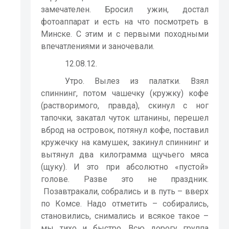
замечателен. Бросил ужин, достал
фотоаппарат и есть на что посмотреть в
Минске. С этим и с первыми походными
впечатлениями и заночевали.
12.08.12.
Утро. Вылез из палатки. Взял
спиннинг, потом чашечку (кружку) кофе
(растворимого, правда), скинул с ног
тапочки, закатал чуток штанины, перешел
вброд на островок, потянул кофе, поставил
кружечку на камушек, закинул спиннинг и
вытянул два килограмма щучьего мяса
(щуку). И это при абсолютно «пустой»
голове. Разве это не праздник.
Позавтракали, собрались и в путь – вверх
по Комсе. Надо отметить – собирались,
становились, снимались и всякое такое –
мы тихо и быстро. Всю дорогу группа