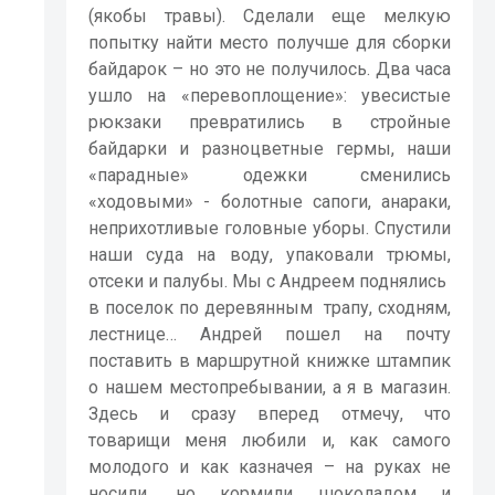
(якобы травы). Сделали еще мелкую
попытку найти место получше для сборки
байдарок – но это не получилось. Два часа
ушло на «перевоплощение»: увесистые
рюкзаки превратились в стройные
байдарки и разноцветные гермы, наши
«парадные» одежки сменились
«ходовыми» - болотные сапоги, анараки,
неприхотливые головные уборы. Спустили
наши суда на воду, упаковали трюмы,
отсеки и палубы. Мы с Андреем поднялись
в поселок по деревянным
трапу, сходням,
лестнице… Андрей пошел на почту
поставить в маршрутной книжке штампик
о нашем местопребывании, а я в магазин.
Здесь и сразу вперед отмечу, что
товарищи меня любили и, как самого
молодого и как казначея – на руках не
носили, но кормили шоколадом и