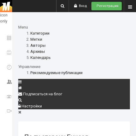
Вход
Регистрация
show
icon
only
Menu
Категории
ГЛАВНОЕ
Метки
Авторы
Архивы
ИСТОРИИ
Календарь
СОБЫТИЯ
Управление
Рекомендуемые публикации
СООБЩЕСТВО
Подписаться на блог
ФОТО
Настройки
ВИДЕО