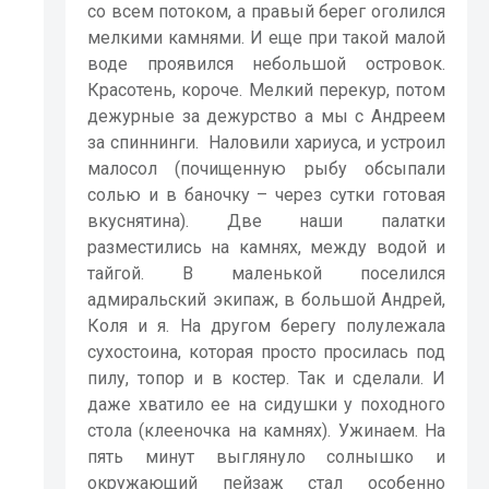
со всем потоком, а правый берег оголился
мелкими камнями. И еще при такой малой
воде проявился небольшой островок.
Красотень, короче. Мелкий перекур, потом
дежурные за дежурство а мы с Андреем
за спиннинги.
Наловили хариуса, и устроил
малосол (почищенную рыбу обсыпали
солью и в баночку – через сутки готовая
вкуснятина). Две наши палатки
разместились на камнях, между водой и
тайгой. В маленькой поселился
адмиральский экипаж, в большой Андрей,
Коля и я. На другом берегу полулежала
сухостоина, которая просто просилась под
пилу, топор и в костер. Так и сделали. И
даже хватило ее на сидушки у походного
стола (клееночка на камнях). Ужинаем. На
пять минут выглянуло солнышко и
окружающий пейзаж стал особенно