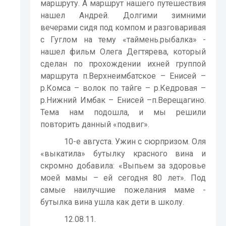
маршруту. А маршрут нашего путешествия
нашел Андрей. Долгими зимними
вечерами сидя под компом и разговаривая
с Гуглом на тему «таймень.рыбалка» -
нашел фильм Олега Дегтярева, который
сделан по прохождении ихней группой
маршрута п.Верхнеимбатское – Енисей –
р.Комса – волок по тайге – р.Кедровая –
р.Нижний Имбак – Енисей –п.Верещагино.
Тема нам подошла, и мы решили
повторить данный «подвиг».
10-е августа. Ужин с сюрпризом. Оля
«выкатила» бутылку красного вина и
скромно добавила: «Выпьем за здоровье
моей мамы – ей сегодня 80 лет». Под
самые наилучшие пожелания маме -
бутылка вина ушла как дети в школу.
12.08.11.