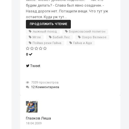
будем делать? - Слава был явно озадачен. -
Назад дороги нет. Потащили вещи. Что тут уж
остается. Куда уж тут...
ПРОДОЛЖИТЬ ЧТЕНИЕ
лыжный поход
Борисовский полигон
Мгле
Бабий Лес
Озеро Великое
Пойма реки Гайна
Гайна и Ада
0
Tweet
7039 просмотров
12 Комментариев
Глазков Леша
18.04.2009