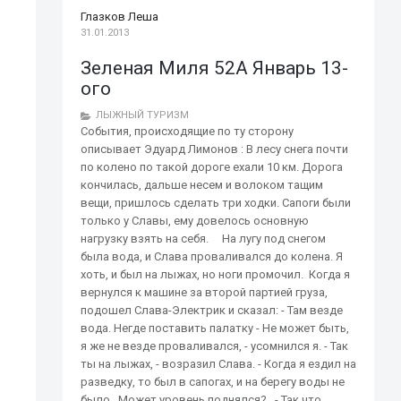
Глазков Леша
31.01.2013
Зеленая Миля 52А Январь 13-
ого
ЛЫЖНЫЙ ТУРИЗМ
События, происходящие по ту сторону
описывает Эдуард Лимонов : В лесу снега почти
по колено по такой дороге ехали 10 км. Дорога
кончилась, дальше несем и волоком тащим
вещи, пришлось сделать три ходки. Сапоги были
только у Славы, ему довелось основную
нагрузку взять на себя. На лугу под снегом
была вода, и Слава проваливался до колена. Я
хоть, и был на лыжах, но ноги промочил. Когда я
вернулся к машине за второй партией груза,
подошел Слава-Электрик и сказал: - Там везде
вода. Негде поставить палатку - Не может быть,
я же не везде проваливался, - усомнился я. - Так
ты на лыжах, - возразил Слава. - Когда я ездил на
разведку, то был в сапогах, и на берегу воды не
было. Может уровень поднялся? - Так что