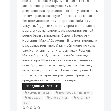
Впечатлительная и харизматичная. Чтобы было
аналогично прошлому походу 52А и
реваншно, планировалось тоже 12 участников. К
двоим, правда, накануне "приехала неожиданно
без предупреждения двоюродная бабушка из
Удмуртии". Для надежности предварительно, 4
марта, в коммандировку с разведывательной
целью были отправлены Сережа Волосач и
Нестервич Марк Абрамович. В коммандировки и
разведывательные рейды я обыкновенно хожу
сам. Но теперь не получалось никак. Реку они,
Марк с Сережей, разыскали не без помощи
навигатора. Шли на лыжах налегке, трезвые с
бутербродами и термосами, 8 часов. Наконец
позвонили, доложились: Гайна обнаружена. Но
мост-кладка через неё разрушен. Придется
придумывать импровизированную...
ПРОДОЛЖИТЬ ЧТЕНИЕ
лыжный поход
Борисовский полигон
Ледоход
Снегоступы
Снежный
наст