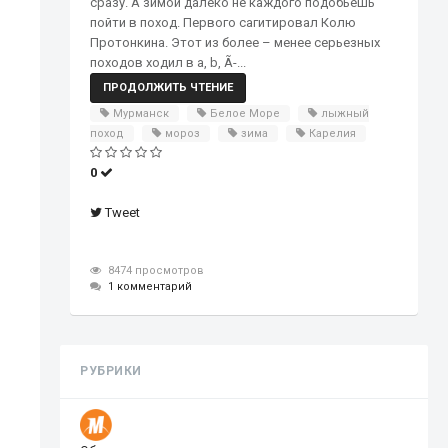
сразу. А зимой далеко не каждого подобьешь
пойти в поход. Первого сагитировал Колю
Протонкина. Этот из более – менее серьезных
походов ходил в a, b, Ã-...
ПРОДОЛЖИТЬ ЧТЕНИЕ
Мурманск
Белое Море
лыжный
поход
мороз
зима
Карелия
0
Tweet
8474 просмотров
1 комментарий
РУБРИКИ