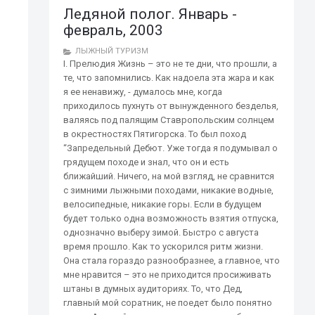
Ледяной полог. Январь -
февраль, 2003
ЛЫЖНЫЙ ТУРИЗМ
I. Прелюдия Жизнь – это не те дни, что прошли, а
те, что запомнились. Как надоела эта жара и как
я ее ненавижу, - думалось мне, когда
приходилось пухнуть от вынужденного безделья,
валяясь под палящим Ставропольским солнцем
в окрестностях Пятигорска. То был поход
“Запредельный Дебют. Уже тогда я подумывал о
грядущем походе и знал, что он и есть
ближайший. Ничего, на мой взгляд, не сравнится
с зимними лыжными походами, никакие водные,
велосипедные, никакие горы. Если в будущем
будет только одна возможность взятия отпуска,
однозначно выберу зимой. Быстро с августа
время прошло. Как то ускорился ритм жизни.
Она стала гораздо разнообразнее, а главное, что
мне нравится – это не приходится просиживать
штаны в думных аудиториях. То, что Дед,
главный мой соратник, не поедет было понятно