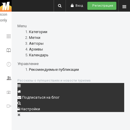
Вход
Регистрация
show
icon
only
Menu
Категории
ГЛАВНОЕ
Метки
Авторы
Архивы
ИСТОРИИ
Календарь
СОБЫТИЯ
Управление
Рекомендуемые публикации
СООБЩЕСТВО
Рассказы о путешествиях и новости туризма
ФОТО
Подписаться на блог
ВИДЕО
Настройки