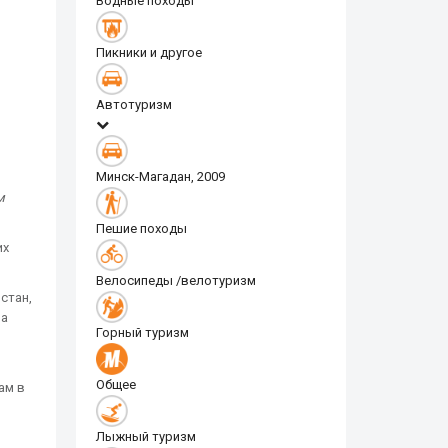
Водные походы
Пикники и другое
Автотуризм
Минск-Магадан, 2009
м
Пешие походы
их
Велосипеды /велотуризм
стан,
на
Горный туризм
Общее
ам в
Лыжный туризм