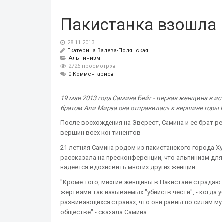
Пакистанка взошла 
28.11.2013
Екатерина Валева-Полянская
Альпинизм
2726 просмотров
0 Комментариев
19 мая 2013 года Самина Бейг - первая женщина в и
братом Али Мирза она отправилась к вершине горы В
После восхождения на Эверест, Самина и ее брат 
вершин всех континентов
21 летняя Самина родом из пакистанского города Х
рассказала на пресконференции, что альпинизм для
надеется вдохновить многих других женщин.
"Кроме того, многие женщины в Пакистане страдают
жертвами так называемых "убийств чести", - когда
развивающихся странах, что они равны по силам му
обществе" - сказала Самина.