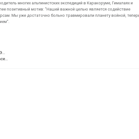
водитель многих альпинистских экспедиций в Каракоруме, Гималаях и
более позитивный мотив: "Нашей важной целью является содействие
урсам. Мы уже достаточно больно травмировали планету войной, тепер
ием".
...
e...