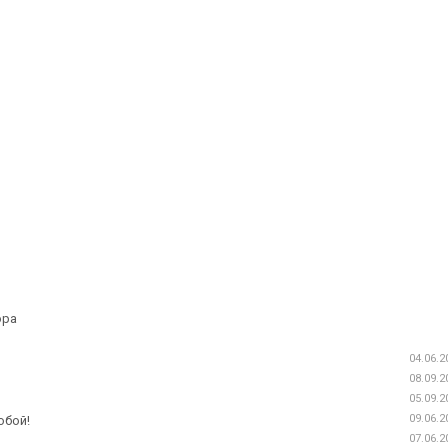
ора
04.06.2
08.09.2
05.09.2
09.06.2
обой!
07.06.2