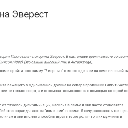
на Эверест
стории Пакистана - покорила Эверест. В настоящее время вместе со свои
инсон (4892) (это самый высокий пик в Антарктиде).
решили пройти программу "7 вершин" с восхождением на семь высочайш
унза лежащего в одноименной долине на севере провинции Гилгит-Балти
 нее не только спорт, а и огромная возможность с помощью которой о
 от тяжелой дискриминации, насилия в семье и они часто становятся
 убийства оправдываются "изменами" в семье. Я хочу рассказать женщин
жчинам и они вполне способны играть те же роли что и их мужчины в