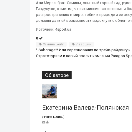
Али Мирза, брат Самины, опытный горный гид, руко
Гиндукуше, отметил, что их миссия также носит и 
распространению в мире любви к природе и ее рес
должны дать ей возможность вздохнуть с облегчен
Источник: 4sport.ua
0
Самина Бейг
7 вершин
Sabotage!!! Или соревнования по трейл-райдингу и Э
Стратотуризм и новый проект компании Paragon Spac
Об авторе
Екатерина Валева-Полянская
(
11093 Баллы
)