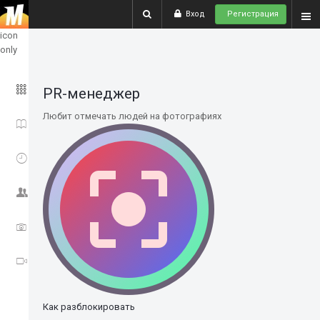
Вход
Регистрация
show
icon
only
ГЛАВНОЕ
PR-менеджер
Любит отмечать людей на фотографиях
ИСТОРИИ
СОБЫТИЯ
СООБЩЕСТВО
ФОТО
ВИДЕО
Как разблокировать