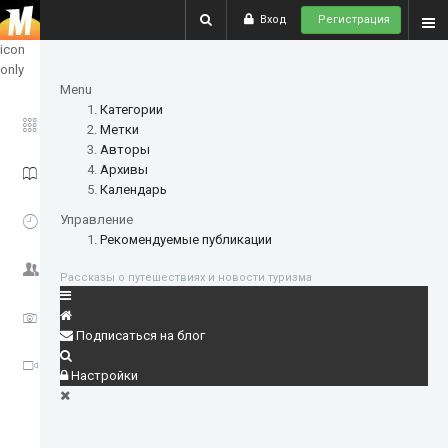
Вход
Регистрация
show
icon
only
Menu
Категории
ГЛАВНОЕ
Метки
Авторы
Архивы
ИСТОРИИ
Календарь
СОБЫТИЯ
Управление
Рекомендуемые публикации
СООБЩЕСТВО
Рассказы о путешествиях и новости туризма
ФОТО
Подписаться на блог
ВИДЕО
Настройки