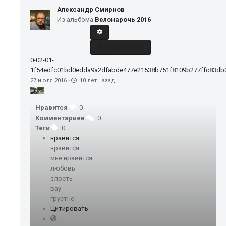
Александр Смирнов
Из альбома
Велонарочь 2016
ПОДЕЛИТЬСЯ
0-02-01-
1f54edfc01bd0edda9a2dfabde477e21538b751f8109b277ffc83db0
27 июля 2016
·
10 лет назад
Нравится
0
Комментариев
0
Теги
0
нравится
нравится
мне нравится
любовь
злость
вау
грустно
Цитировать