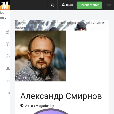
Вход
Регистрация
show
icon
only
Загрузка обложки...
Перетащите обложку, чтобы изменить
положение
ГЛАВНОЕ
ИСТОРИИ
СОБЫТИЯ
СООБЩЕСТВО
ФОТО
ВИДЕО
Александр Смирнов
Актив Magadan.by