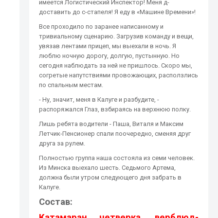
имеется Логистический Инспектор! Меня д-
доставить до с-стапеля! Я еду в «Машине Времени»!
Все проходило по заранее написанному и
тривиальному сценарию. Загрузив команду и вещи,
увязав лентами прицеп, мы выехали в ночь. Я
люблю ночную дорогу, долгую, пустынную. Но
сегодня наблюдать за ней не пришлось. Скоро мы,
согретые напутствиями провожающих, расползлись
по спальным местам.
- Ну, значит, меня в Калуге и разбудите, -
распоряжался Глаз, взбираясь на верхнюю полку.
Лишь ребята водители - Паша, Виталя и Максим
Летчик-Пенсионер спали поочередно, сменяя друг
друга за рулем.
Полностью группа наша состояла из семи человек.
Из Минска выехало шесть. Седьмого Артема,
должна были утром следующего дня забрать в
Калуге.
Состав:
Катамаран четверка, верблюд-