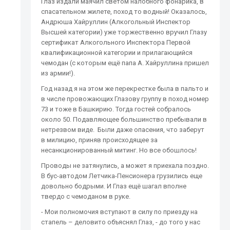
Глаз издали маячил светом налобного фонарика, в
спасательном жилете, поход то водный! Оказалось,
Андрюша Хайруллин (Алкогольный Инспектор
Высшей категории) уже торжественно вручил Глазу
сертификат Алкогольного Инспектора Первой
квалификационной категории и прилагающийся
чемодан (с которым ещё папа А. Хайруллина пришел
из армии!).
Год назад я на этом же перекрестке была в пальто и
в числе провожающих Глазову группу в поход номер
73 и тоже в Башкирию. Тогда гостей собралось
около 50. Подавляющее большинство пребывали в
нетрезвом виде. Были даже опасения, что заберут
в милицию, приняв происходящее за
несанкционированный митинг. Но все обошлось!
Проводы не затянулись, а может я приехала поздно.
В бус-автодом Летчика-Пенсионера грузились еще
довольно бодрыми. И Глаз ещё шагал вполне
твердо с чемоданом в руке.
- Мои полномочия вступают в силу по приезду на
стапель – деловито объяснял Глаз, - до того у нас