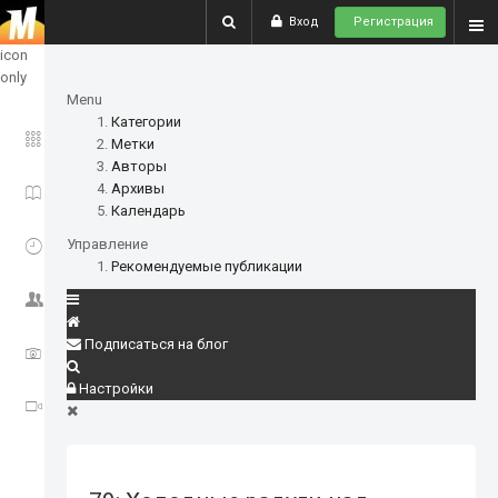
Вход
Регистрация
show
icon
only
Menu
Категории
ГЛАВНОЕ
Метки
Авторы
Архивы
ИСТОРИИ
Календарь
СОБЫТИЯ
Управление
Рекомендуемые публикации
СООБЩЕСТВО
Подписаться на блог
ФОТО
Настройки
ВИДЕО