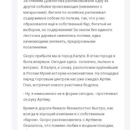
За чтением Довлатова распаковывали одну за
другой собойки провожающих (неизменно с
магарычами). Виталя по-хозяйски распихивал
содержимое собоек по полкам, так, что у нас
образовался ещё и собственный бар, богатый не
выбором, но содержанием! За окном без единого
листочка деревья сменялись полями, едва
начинающими зеленеть, придорожными
поселениями.
Скоро прибыли мы в город Калуга. В этом городе я
была впервые. Сегодня здесь солнечно, пыльно и
ветрено. В Калуге, к слову, расположен крупнейший
в России Музей истории космонавтики. На площадке
перед торговым центром нас уже ожидал Артём.
Глаз, встречал нового участника бодрясь.
- Ну, я немножечко не в форме сегодня, - протягивал
он руку Артёму.
Время в дороге бежало безжалостно быстро, как
всегда в хорошей компании и с собственным
«баром». Скоро раззнакомились с Артёмом.
Оказалось, что помимо любви к водным походам,