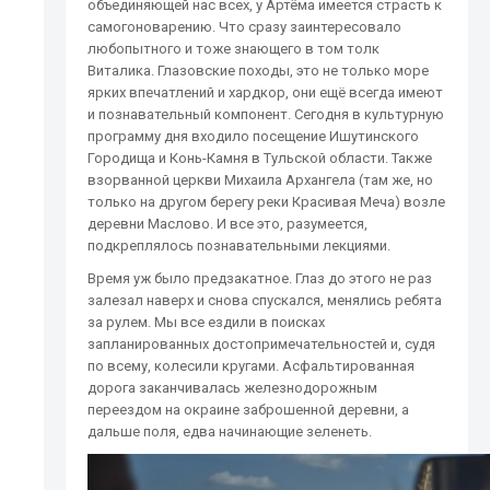
объединяющей нас всех, у Артёма имеется страсть к
самогоноварению. Что сразу заинтересовало
любопытного и тоже знающего в том толк
Виталика. Глазовские походы, это не только море
ярких впечатлений и хардкор, они ещё всегда имеют
и познавательный компонент. Сегодня в культурную
программу дня входило посещение Ишутинского
Городища и Конь-Камня в Тульской области. Также
взорванной церкви Михаила Архангела (там же, но
только на другом берегу реки Красивая Меча) возле
деревни Маслово. И все это, разумеется,
подкреплялось познавательными лекциями.
Время уж было предзакатное. Глаз до этого не раз
залезал наверх и снова спускался, менялись ребята
за рулем. Мы все ездили в поисках
запланированных достопримечательностей и, судя
по всему, колесили кругами. Асфальтированная
дорога заканчивалась железнодорожным
переездом на окраине заброшенной деревни, а
дальше поля, едва начинающие зеленеть.