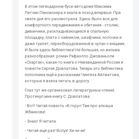
В этом легендарном бусе-автодоме Максима
Летчик-Пенсионера я ехала в поход впервые. При
свете дня его рассмотрела. Здесь было все для
комфортного передвижения и обитания - столик,
диванчики, раскладывающиеся в спальную
площадку, плита с чайником, шкафчики, полочки и
даже туалет, переоборудованный в чулан с вещами.
И была здесь библиотека! Не большая, но весьма
разнообразная: роман Рафаэлло Джованьоли
«Спартак», какая-то книга о Неизведанной России и
повести Сергея Довлатова. Теперь это библиотека
пополнена ещё и рассказами Чингиза Айтматова,
которые я взяла читать в дорогу.
Глаз тут же организовал литературные чтения.
Протянул мне книгу С. Довлатова:
- Вот! Читай повесть «В гору»! Там про алкаша
Жбанкова!
- Знаю! Я читала.
- Читай ещё раз! Вслух! Хи-хи-хи!