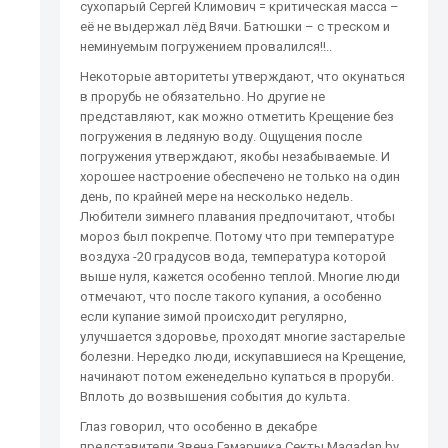
сухопарый Сергей Климович = критическая масса –
её не выдержал лёд Вячи. Батюшки – с треском и
неминуемым погружением провалился!!..
Некоторые авторитеты утверждают, что окунаться
в прорубь не обязательно. Но другие не
представляют, как можно отметить Крещение без
погружения в ледяную воду. Ощущения после
погружения утверждают, якобы незабываемые. И
хорошее настроение обеспечено не только на один
день, по крайней мере на несколько недель.
Любители зимнего плавания предпочитают, чтобы
мороз был покрепче. Потому что при температуре
воздуха -20 градусов вода, температура которой
выше нуля, кажется особенно теплой. Многие люди
отмечают, что после такого купания, а особенно
если купание зимой происходит регулярно,
улучшается здоровье, проходят многие застарелые
болезни. Нередко люди, искупавшиеся на Крещение,
начинают потом еженедельно купаться в проруби.
Вплоть до возвышения события до культа.
Глаз говорил, что особенно в декабре
представители Звена Гамарника Секты Magadan.by