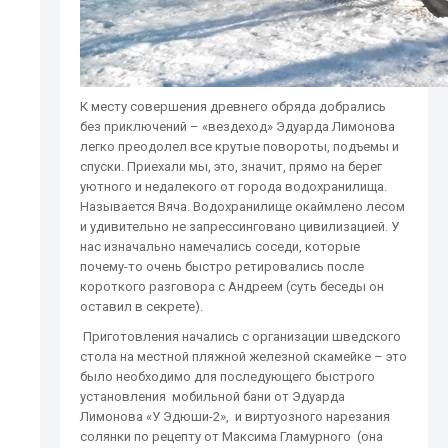
К месту совершения древнего обряда добрались
без приключений – «вездеход» Эдуарда Лимонова
легко преодолел все крутые повороты, подъемы и
спуски. Приехали мы, это, значит, прямо на берег
уютного и недалекого от города водохранилища.
Называется Вяча. Водохранилище окаймлено лесом
и удивительно не запрессинговано цивилизацией. У
нас изначально намечались соседи, которые
почему-то очень быстро ретировались после
короткого разговора с Андреем (суть беседы он
оставил в секрете).
Приготовления начались с организации шведского
стола на местной пляжной железной скамейке – это
было необходимо для последующего быстрого
установления мобильной бани от Эдуарда
Лимонова «У Эдюши-2», и виртуозного нарезания
солянки по рецепту от Максима Гламурного (она