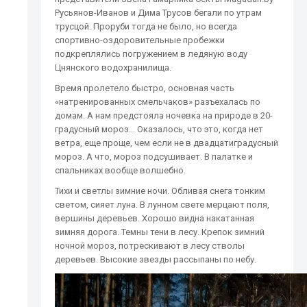
Русьянов-Иванов и Дима Трусов бегали по утрам
трусцой. Проруби тогда не было, но всегда
спортивно-оздоровительные пробежки
подкреплялись погружением в ледяную воду
Цнянского водохранилища.
Время пролетело быстро, основная часть
«натренированных смельчаков» разъехалась по
домам. А нам предстояла ночевка на природе в 20-
градусный мороз... Оказалось, что это, когда нет
ветра, еще проще, чем если не в двадцатиградусный
мороз. А что, мороз подсушивает. В палатке и
спальниках вообще волшебно.
Тихи и светлы зимние ночи. Обливая снега тонким
светом, сияет луна. В лунном свете мерцают поля,
вершины деревьев. Хорошо видна накатанная
зимняя дорога. Темны тени в лесу. Крепок зимний
ночной мороз, потрескивают в лесу стволы
деревьев. Высокие звезды рассыпаны по небу.