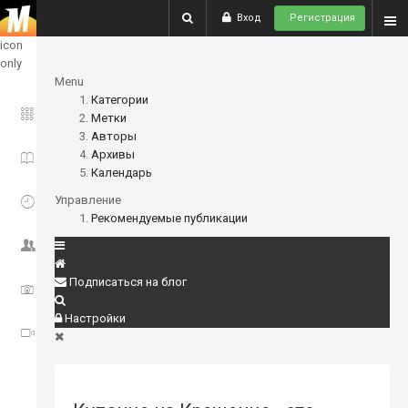
Вход
Регистрация
show
icon
only
Menu
Категории
ГЛАВНОЕ
Метки
Авторы
Архивы
ИСТОРИИ
Календарь
СОБЫТИЯ
Управление
Рекомендуемые публикации
СООБЩЕСТВО
Подписаться на блог
ФОТО
Настройки
ВИДЕО