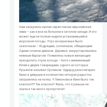
Нам наскучила чахлая серая гнилая европейская
зима – как и все на больном и затхлом западе. И это
может еще не полная неделя установившейся
морозной погоды. Утро воскресенья было
сказочным – бодрящим, солнечным, обещающим.
Одним словом дивным. Деревья инкрустировались
нежным бархатом. Появились новые желающие
преодолеть страх холода – Катя с именинницей
Юлей и двумя товарищами, одного из которых
Русьянов называл Сусликом. Эдуард раскочегарил
баню и девушки в количестве четырех радостно
загрузились на полку. У Лимонова в бане было так
классно!!!!! Так классно!! Жаль, что я раньше не
знала и так много пропустила!!.