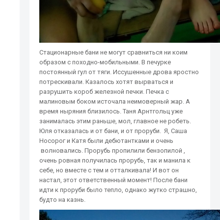
Стационарные бани не могут сравниться ни коим
образом с походно-мобильными. В печурке
постоянный гул от тяги. Иссушенные дрова яростно
потрескивали. Казалось хотят вырваться и
разрушить короб железной печки. Печка с
малиновым боком источала неимоверный жар. А
время ныряния близилось. Таня Арнтгольц уже
занималась этим раньше, мол, главное не робеть.
Юля отказалась и от бани, и от проруби. Я, Саша
Носорог и Катя были дебютантками и очень
волновались. Прорубь пропилили бензопилой ,
очень ровная получилась прорубь, так и манила к
себе, но вместе с тем и отталкивала! И вот он
настал, этот ответственный момент! После бани
идти к проруби было тепло, однако жутко страшно,
будто на казнь.