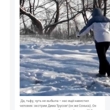
Да, тьфу, чуть не зыбыла – нас ещё навестил
человек- экстрим Дима Трусов! (он же Сонька). Он