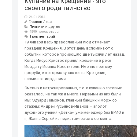
Купание на Крещение - это
своего рода таинство
24.01.2014
Глазков Леша
Пикники и другое
4599 просмотров
1 комментарий
19 января весь православный люд отмечает
праздник Крещения. В этот день вспоминают о
событии, которое произошло две тысячи лет назад.
Когда Иисус Христос принял крещение в реке
Иордан у Иоанна Крестителя. Именно поэтому
проруби, в которых купаются на Крещение,
называют иорданями.
Смелых и натренированных, т.е. к купанию готовых,
оказалось не так уж и много. Первыми из них были
мы: Эдуард Лимонов, главный банщик и морж со
стажем; Андрей Русьянов-Иванов – аполог
духовного учения «Детка», уже менеджер без ВРИО и
я, Жанна Сергей из педиатрического сегмента.