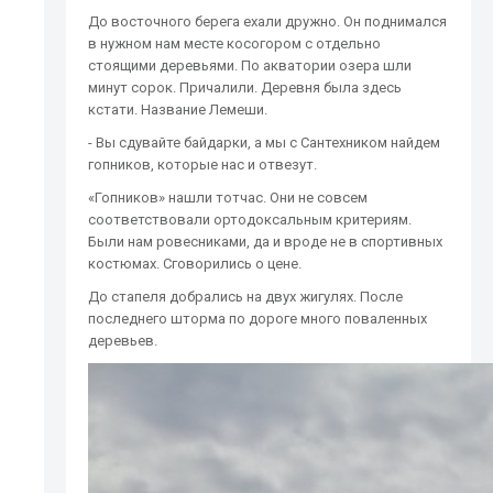
До восточного берега ехали дружно. Он поднимался
в нужном нам месте косогором с отдельно
стоящими деревьями. По акватории озера шли
минут сорок. Причалили. Деревня была здесь
кстати. Название Лемеши.
- Вы сдувайте байдарки, а мы с Сантехником найдем
гопников, которые нас и отвезут.
«Гопников» нашли тотчас. Они не совсем
соответствовали ортодоксальным критериям.
Были нам ровесниками, да и вроде не в спортивных
костюмах. Сговорились о цене.
До стапеля добрались на двух жигулях. После
последнего шторма по дороге много поваленных
деревьев.