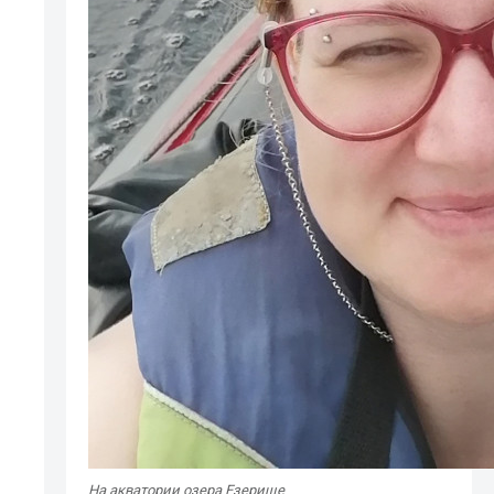
На акватории озера Езерище