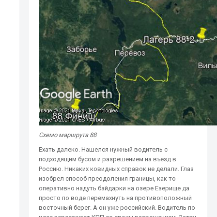
Схемо маршрута 88
Ехать далеко. Нашелся нужный водитель с
подходящим бусом и разрешением на въезд в
Россию. Никаких ковидных справок не делали. Глаз
изобрел способ преодоления границы, как то -
оперативно надуть байдарки на озере Езерище да
просто по воде перемахнуть на противоположный
восточный берег. А он уже российский. Водитель по