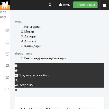
Вход
Регистрация
show
icon
only
Menu
Категории
ГЛАВНОЕ
Метки
Авторы
Архивы
ИСТОРИИ
Календарь
СОБЫТИЯ
Управление
Рекомендуемые публикации
СООБЩЕСТВО
Подписаться на блог
ФОТО
Настройки
ВИДЕО