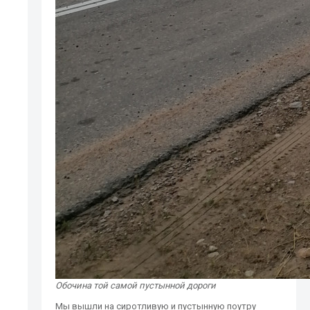
Обочина той самой пустынной дороги
Мы вышли на сиротливую и пустынную поутру