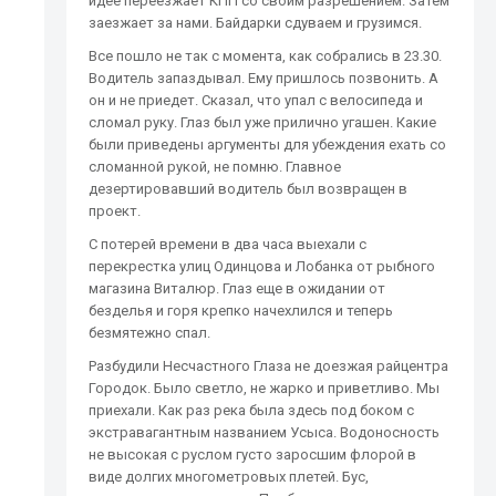
идее переезжает КПП со своим разрешением. Затем
заезжает за нами. Байдарки сдуваем и грузимся.
Все пошло не так с момента, как собрались в 23.30.
Водитель запаздывал. Ему пришлось позвонить. А
он и не приедет. Сказал, что упал с велосипеда и
сломал руку. Глаз был уже прилично угашен. Какие
были приведены аргументы для убеждения ехать со
сломанной рукой, не помню. Главное
дезертировавший водитель был возвращен в
проект.
С потерей времени в два часа выехали с
перекрестка улиц Одинцова и Лобанка от рыбного
магазина Виталюр. Глаз еще в ожидании от
безделья и горя крепко начехлился и теперь
безмятежно спал.
Разбудили Несчастного Глаза не доезжая райцентра
Городок. Было светло, не жарко и приветливо. Мы
приехали. Как раз река была здесь под боком с
экстравагантным названием Усыса. Водоносность
не высокая с руслом густо заросшим флорой в
виде долгих многометровых плетей. Бус,