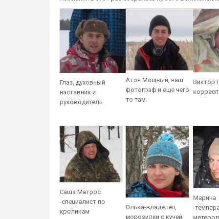
Атон Мощный, наш
Виктор 
Глаз, духовный
фотограф и еще чего
корресп
наставник и
то там.
руководитель
Саша Матрос
Марина
-специалист по
Олька-владелец
-темпер
кроликам
морозилки с кучей
метерол