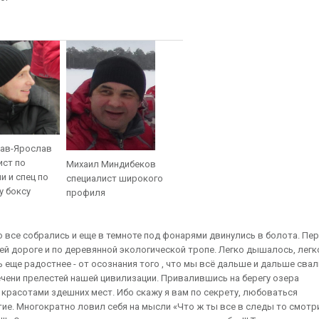
ав-Ярослав
ист по
Михаил Миндибеков
и и спец по
специалист широкого
у боксу
профиля
ро все собрались и еще в темноте под фонарями двинулись в болота. Пе
ей дороге и по деревянной экологической тропе. Легко дышалось, легк
ь еще радостнее - от осознания того , что мы всё дальше и дальше сва
чени прелестей нашей цивилизации. Привалившись на берегу озера
расотами здешних мест. Ибо скажу я вам по секрету, любоваться
тие. Многократно ловил себя на мысли «Что ж ты все в следы то смот