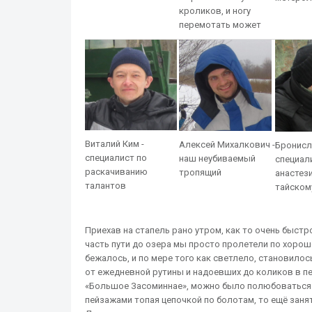
кроликов, и ногу
перемотать может
Виталий Ким -
Алексей Михалкович -
Бронисл
специалист по
наш неубиваемый
специал
раскачиванию
тропящий
анастези
талантов
тайском
Приехав на стапель рано утром, как то очень быст
часть пути до озера мы просто пролетели по хорош
бежалось, и по мере того как светлело, становилос
от ежедневной рутины и надоевших до коликов в пе
«Большое Засоминнае», можно было полюбоваться к
пейзажами топая цепочкой по болотам, то ещё заня