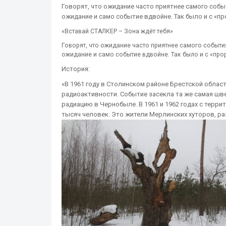
Говорят, что ожидание часто приятнее самого событи
ожидание и само событие вдвойне. Так было и с «
«Вставай СТАЛКЕР – Зона ждёт тебя»
Говорят, что ожидание часто приятнее самого события
ожидание и само событие вдвойне. Так было и с «пр
История:
«В 1961 году в Столинском районе Брестской обла
радиоактивности. Событие засекла та же самая шв
радиацию в Чернобыле. В 1961 и 1962 годах с терр
тысяч человек. Это жители Мерлинских хуторов, р