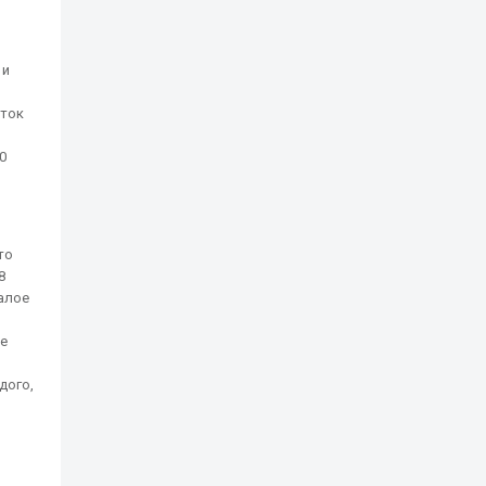
 и
сток
0
то
8
алое
не
дого,
ь