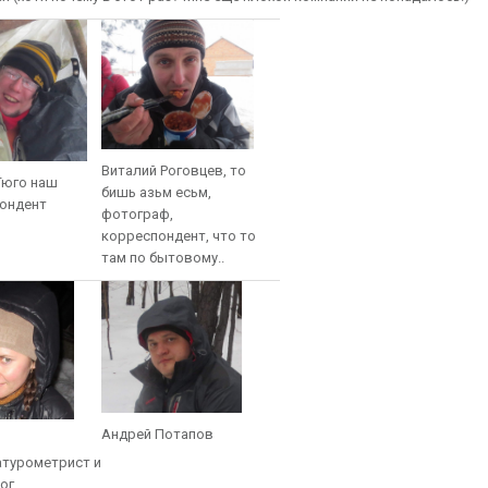
Виталий Роговцев, то
Гюго наш
бишь азьм есьм,
ондент
фотограф,
корреспондент, что то
там по бытовому..
Андрей Потапов
атурометрист и
ог