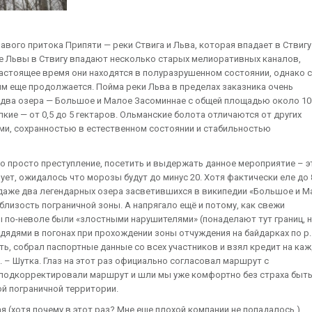
ого притока Припяти — реки Ствига и Льва, которая впадает в Ствигу
ме Львы в Ствигу впадают несколько старых мелиоративных каналов,
настоящее время они находятся в полуразрушенном состоянии, однако 
им еще продолжается. Пойма реки Льва в пределах заказника очень
я два озера — Большое и Малое Засоминнае с общей площадью около 10
кие — от 0,5 до 5 гектаров. Ольманские болота отличаются от других
и, сохранностью в естественном состоянии и стабильностью
росто преступление, посетить и выдержать данное мероприятие – э
вует, ожидалось что морозы будут до минус 20. Хотя фактически еле до 
 даже два легендарных озера засветившихся в википедии «Большое и М
лизость пограничной зоны. А напрягало ещё и потому, как свежи
 по-неволе были «злостными нарушителями» (понаделают тут границ, 
 дядями в погонах при прохождении зоны отчуждения на байдарках по р.
ть, собрал паспортные данные со всех участников и взял кредит на каж
и. – Шутка. Глаз на этот раз официально согласовал маршрут с
 подкорректировали маршрут и шли мы уже комфортно без страха быт
ой пограничной территории.
 (хотя почему в этот раз? Мне еще плохой компании не попадалось.)