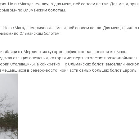
я. Но в «Магадане», лично для меня, всё совсем не так. Для меня, прия
прорывом» по Ольманским болотам.
. Но в «Магадане», лично для меня, всё совсем не так. Для меня, приятно 
орывом» по Ольманским болотам.
сти вблизи от Мерлинских хуторов зафиксирована резкая вспышка
едская станция слежения, которая четверть столетия позже «поймала»
итории Столинщины, а конкретно – с Ольманских болот, выселили неско
азмещавшихся в северо-восточной части самых больших болот Европы.