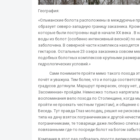
География:
«Ольманские болота расположены в междуречье прав
образует северо-западную границу заказника. Кро
которые были построены ещё в начале XX века . В 
воды из болот (особенно интенсивный весной) по н
заболочена. В северной части комплекса находятс
гектаров. Остальные 23 озера заказника совсем мел
подобных болотных комплексов крупными размерам
гидрологических условий.»
Сами понимаете пройти мимо такого похода это п
почёт и уважуха. Тем более, что и погода соответст
градусов дотянули. Маршрут прекрасен, спору нет,
Засоминнае» пройдём. Немножко только напрягала б
воспоминания вело похода по Столинщине, когда мы
пройти не проехать честным туристам), и общение с
Беседь. Тут правда Глаз молодец, решил не рискова
типа на дачу взяток пограничникам и другой нечест
пограничниками, те товарищи даже любезно слегка
повязанными где-то посреди болот на Богом забыт
Компания в этот раз собралась просто великолепная