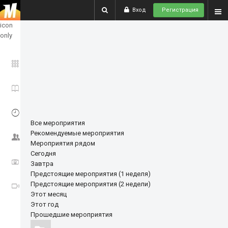
Вход
Регистрация
show
icon
only
ГЛАВНОЕ
ИСТОРИИ
СОБЫТИЯ
Все мероприятия
Рекомендуемые мероприятия
СООБЩЕСТВО
Мероприятия рядом
Сегодня
ФОТО
Завтра
Предстоящие мероприятия (1 неделя)
Предстоящие мероприятия (2 недели)
ВИДЕО
Этот месяц
Этот год
Прошедшие мероприятия