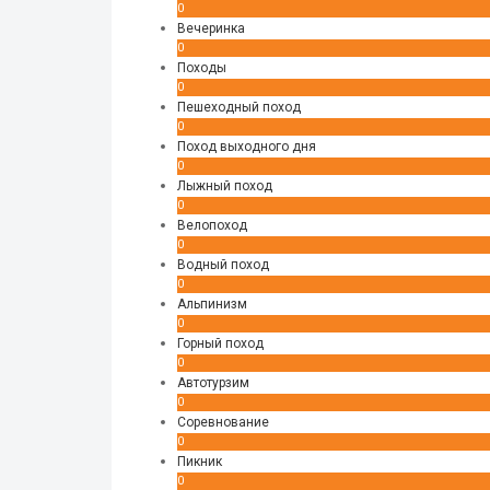
0
Вечеринка
0
Походы
0
Пешеходный поход
0
Поход выходного дня
0
Лыжный поход
0
Велопоход
0
Водный поход
0
Альпинизм
0
Горный поход
0
Автотурзим
0
Соревнование
0
Пикник
0