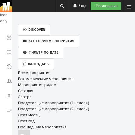
Вход
Регистрация
show
icon
only
DISCOVER
ГЛАВНОЕ
КАТЕГОРИИ МЕРОПРИЯТИЯ
ИСТОРИИ
ФИЛЬТР ПО ДАТЕ
КАЛЕНДАРЬ
СОБЫТИЯ
Все мероприятия
Рекомендуемые мероприятия
СООБЩЕСТВО
Мероприятия рядом
Сегодня
ФОТО
Завтра
Предстоящие мероприятия (1 неделя)
Предстоящие мероприятия (2 недели)
ВИДЕО
Этот месяц
Этот год
Прошедшие мероприятия