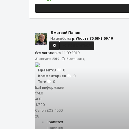
Дмитрий Панин
Из альбома
р.Уборть 30.08-1.09.19
ПОДЕЛИТЬСЯ
без заголовка 11.09.2019
31 августа 2019
·
6 лет назад
Нравится
0
Комментариев
0
Теги
0
Exif информация
f/4.0
400
1/320
Canon EOS 450D
28
нравится
нравится