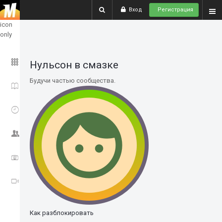
Вход
Регистрация
show
icon
only
ГЛАВНОЕ
Нульсон в смазке
Будучи частью сообщества.
ИСТОРИИ
СОБЫТИЯ
СООБЩЕСТВО
ФОТО
ВИДЕО
Как разблокировать