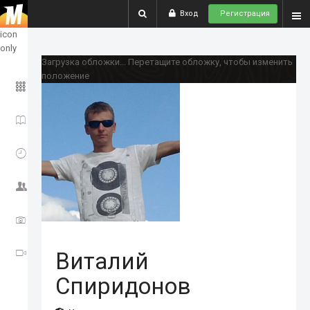
Вход
Регистрация
show
icon
only
Загрузка обложки...
Перетащите обложку, чтобы изменить
положение
ГЛАВНОЕ
ИСТОРИИ
СОБЫТИЯ
СООБЩЕСТВО
ФОТО
ВИДЕО
Виталий
Спиридонов