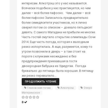
интересам. Алкотрэш это у нас называется.
Всячески подобное у нас практикуется, но чем
далее – всё более пафосно. Чем далее – всё
более пафосно Записалось предварительно
более семидяситети участников, но я лично
сверил потом со списком – доехало пятьдесят
девять. С самого Магадана не прибыли не многие.
Часть гостей смутило открытие олимпиады Сочи
2014. Еще часть погода, которая к выходным
резко испортилась. А еще, разумеется, кому-то
утром позвонили в дверь – а там стоит на
пороге с клунками неожиданно и без
предупреждения приехавшая в гости
двоюродная бабушка из Удмуртии. Погода
буквально до пятницы была хорошая. В пятницу
же резко перевалило...
ПРОДОЛЖИТЬ ЧТЕНИЕ
Глазовская точка
Алкотрэш
Озеро
Материнское
0