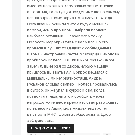
имеется несколько возможных разветвлений
алгоритма, то ситуация пойдет именно по самому
неблагоприятному варианту. Отмечать 4 года
Организации решили в этом году с меньшей
помпой, чем в прошлом. Выбрали вариант
наиболее рутинный – Глазовскую точку.
Провести мероприятия мешало все, но его
провели в лучших традициях с соблюдением
шарма и настроений Секты. У Эдуарда Лимонова
пробилось колесо. Нашли шиномонтаж. Он же
зацепил, выезжая со двора, чужую машину,
пришлось вызвать ГАИ. Вопрос решился с
минимальными неприятностями. Андрей
Русьянов сломал бампер – колеса провалились
в сугроб. Он же упал в сугроб и сам, когда
позвонила теща, ей это и сообщил. Через
непродолжительное время нас стал разыскивть
по телефлну Ашик, мол, Андрея теща хочет
вызывать МЧС, где вы вообще ходите. Двое
заблудились...
ПРОДОЛЖИТЬ ЧТЕНИЕ