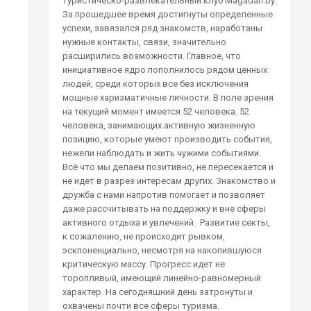
туристическо-развлекательный клуб Magadan.by.
За прошедшее время достигнуты определенные
успехи, завязался ряд знакомств, наработаны
нужные контакты, связи, значительно
расширились возможности. Главное, что
инициативное ядро пополнилось рядом ценных
людей, среди которых все без исключения
мощные харизматичные личности. В поле зрения
на текущий момент имеется 52 человека. 52
человека, занимающих активную жизненную
позицию, которые умеют производить события,
нежели наблюдать и жить чужими событиями.
Всё что мы делаем позитивно, не пересекается и
не идет в разрез интересам других. Знакомство и
дружба с нами напротив помогает и позволяет
даже рассчитывать на поддержку и вне сферы
активного отдыха и увлечений. Развитие секты,
к сожалению, не происходит рывком,
эскпоненциально, несмотря на накопившуюся
критическую массу. Прогресс идет не
торопливый, имеющий линейно-равномерный
характер. На сегодняшний день затронуты и
охвачены почти все сферы туризма.