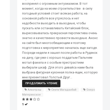
воспринял с огромным энтузиазмом. В тот
момент, когда на моем строительстве в силу
погодный условий стоит всякае работа; на
основной работе все утряслось и нет
надобности выходить в выходные, чтобы
пускать или останавливать Китайский блок,
вырисовывалась прекрасная перспектива очень
знатно и качественно провести выходные. Анонс
на сайте был многообещающим и поэтому
подготовка к мероприятию началась еще загодя.
Посреди недели я зашел после работы в Руденск
на дачу, где уже с хорошо поддатым Палычем
мотал факела и с особым пристрастием
выбирали шкаф. Для этого девайса нами была
выбрана фигурная кухонная полка-ящик, которую
мне презентовал Толстый Друг...
ПРОДОЛЖИТЬ ЧТЕНИЕ
Алкотрэш
Секта Магаданбай
Озеро
Материнское
1