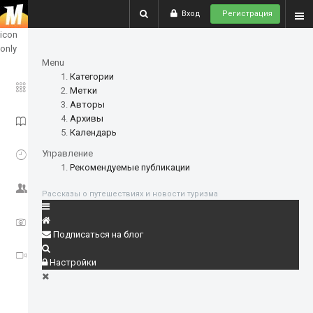
Вход
Регистрация
show
icon
only
Menu
Категории
ГЛАВНОЕ
Метки
Авторы
Архивы
ИСТОРИИ
Календарь
СОБЫТИЯ
Управление
Рекомендуемые публикации
СООБЩЕСТВО
Рассказы о путешествиях и новости туризма
ФОТО
Подписаться на блог
ВИДЕО
Настройки