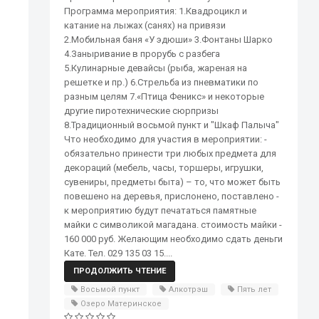
Программа мероприятия: 1.Квадроцикл и
катание на лыжах (санях) на привязи
2.Мобильная баня «У эдюши» 3.Фонтаны Шарко
4.Заныривание в прорубь с разбега
5.Кулинарные девайсы (рыба, жареная на
решетке и пр.) 6.Стрельба из пневматики по
разным целям 7.«Птица Феникс» и некоторые
другие пиротехнические сюрпризы
8.Традиционный восьмой пункт и "Шкаф Палыча"
Что необходимо для участия в мероприятии: -
обязательно принести три любых предмета для
декораций (мебель, часы, торшеры, игрушки,
сувениры, предметы быта) – то, что может быть
повешено на деревья, прислонено, поставлено -
к мероприятию будут печататься памятные
майки с символикой магадана. стоимость майки -
160 000 руб. Желающим необходимо сдать деньги
Кате. Тел. 029 135 03 15....
ПРОДОЛЖИТЬ ЧТЕНИЕ
Восьмой пункт
Алкотрэш
Пять лет
Озеро Материнское