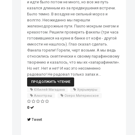
и идти было потом не много, но все же путь
казался длинным из-за предвкушения встречи.
Было темно. В воздухе не сильный мороз и
волгло. Неожиданно мы перешли
железнодорожные пути. Пахло мокрым снегом и
креазотом. Решили проверить факелы (три часа
готовившиеся на кухне в банке от кофе - другой
емкости не нашлось). Глаз сказал сделать.
Факела горели! Горели, черт возьми. А мы ведь
относились скептически к своему парафиновому
творению и казалось, что мы их «запарафинили».
Но нет. Нет и нет! И нас это несомненно
радовало! Не радовал только запах и...
ПРОДОЛЖИТЬ ЧТЕНИЕ
Юбилей Магадана
Хухрымухры
Алкоттрэш
Озеро Материнское
0
Tweet