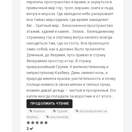
пересечь пространство и время, и окунуться в
привычный мир гор, троп, вершин, снега и льда,
ветра и мороза. Где звездное небо раскрывает
все тайны мироздания, где время замедляет
бег… Суетный мир… Бесконечное пространство
этажей, зданий и камня… Эххххх… Безнадежному
страннику гор и спутнику ветра нелегко всегда
находиться там, где он гость. Все произошло
само собой, как и должно было произойти.
Длинный, до безумия, путь привел в страну
бескрайних простор и гор. В страну
прекраснейшей Грузии. К величественному и
неприступному Казбеку. День сменял ночь, а
природа меняла краски, растительность и почву.
Солнце нежило в своих мягких и теплых лучах,
взамен давая дождь – чистый и прозрачный. Его
капли иногда попадали за воротник и от этого...
ПРОДОЛЖИТЬ ЧТЕНИЕ
Казбек
Грузия
восхождение на
Казбек
альпинизм
2