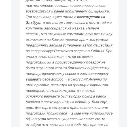
притягательное, заставляющее снова и снова
возвращаться к ранее испытанным ощущениям.
Три года назад я уже писал о
восхождении на
Эльбрус
, и вот в этом году я снова в почти той же
компании засобирался на Кавказ. Нельзя
сказать, что отпускные компании двух лет между
вылазками на Кавказ прошли зря – мы успели
предпринять весьма успешные автопутешествия
на север: вокруг Онежского озера и в Хибины. При
этом я четко понимал, что ни во время
подготовки, ни в процессе данных поездок не
было ощущения чего-то близкого к внутреннему
пределу, щекочущему нервы и заставляющему
задавать себе вопрос – а смогу ли? Именно по
этой причине, несмотря на громадье вариантов
проведения летнего отпуска, в качестве
основного варианта был выбран поход в район
Казбека с восхождением на вершину. Был еще
один фактор, о котором я признавался на этапе
подготовки только себе – в мае мне исполнилось
50, и внутри четко ощущалось желание что-то
отчебучить в честь данного события, причем не