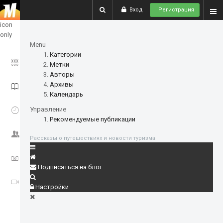
Вход
Регистрация
show
icon
only
Menu
Категории
ГЛАВНОЕ
Метки
Авторы
Архивы
ИСТОРИИ
Календарь
СОБЫТИЯ
Управление
Рекомендуемые публикации
СООБЩЕСТВО
Рассказы о путешествиях и новости туризма
ФОТО
Подписаться на блог
ВИДЕО
Настройки