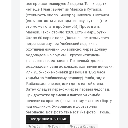
все-про все планируем 2 недели. Точные даты
нет еще. План : вылет из Минска в Кутаиси.
(стоимость около 140евро). Закупка В Кутаиси
(есть контакты и выходы на покупку газа (там
это может стать проблемой)) Проезд в п.
Мазери. Такси стоило 120$. Есть и маршрутки.
Около 60 лари с носа. Дальше – пешком через
погранзаставу под Ушбинский ледник на
охотничьи ночевки. Живописно, через долину
водопадов, но подъем – крутой «тягунец»
физически выматывает. Пешочный. долина
водопадов и сами водопады. охотничьи ночевки.
Или Ушбинские ночевки (разница в 1,5-2 часа
ходьбы по Ушбинскому леднику). Ушба, вид с
Ушбинских ночевок, или где-то из той степи.
Затем следует перехож через первый ледопад.
При достатке времени и лайтовой ходьбе –
ночевки на правом (если по ходу – левом) борту
над ледником. Живописно и достаточно
безопасно. Вот фото тех мест. (на фото – Рома,...
ПРОДОЛЖИТЬ ЧТЕНИЕ
Ушба
Грузия
горы Кавказа