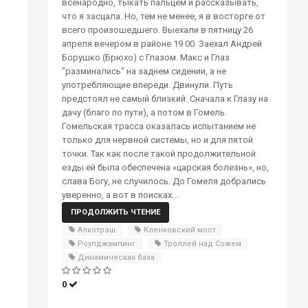
всенародно, тыкать пальцем и рассказывать,
что я засцала. Но, тем не менее, я в восторге от
всего произошедшего. Выехали в пятницу 26
апреля вечером в районе 19.00. Заехал Андрей
Борушко (Брюхо) с Глазом. Макс и Глаз
"разминались" на заднем сидении, а не
употребляющие впереди. Двинули. Путь
предстоял не самый близкий. Сначала к Глазу на
дачу (благо по пути), а потом в Гомель.
Гомельская трасса оказалась испытанием не
только для нервной системы, но и для пятой
точки. Так как после такой продолжительной
езды ей была обеспечена «царская болезнь», но,
слава Богу, не случилось. До Гомеля добрались
уверенно, а вот в поисках...
ПРОДОЛЖИТЬ ЧТЕНИЕ
Алкотрэш
Кленковский мост
Роупджампинг
Троллей над Сожем
Динамическая база
0