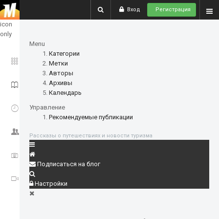
Вход
Регистрация
show
icon
only
Menu
Категории
ГЛАВНОЕ
Метки
Авторы
Архивы
ИСТОРИИ
Календарь
СОБЫТИЯ
Управление
Рекомендуемые публикации
СООБЩЕСТВО
Рассказы о путешествиях и новости туризма
ФОТО
Подписаться на блог
ВИДЕО
Настройки