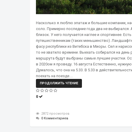
Насколько я люблю эпатаж и большие компании, на
соло. Примерно последние года два не выбирался. 
близок. У него получается наглее и спортивнее. Ест
путешественникам (таких меньшинство). Ландшафтн
фасу республики из Витебска в Миоры. Сел и нарис
то не хватило времени. Выехать собирался на день 
маршрута будут выбраны самые лучшие участки. Ос
в 2020ом я проведу. 16 августа Естественно, нужную
Думалось, что она на 5.33. В 5.33 в действительно
поехать на поезде....
ПРОДОЛЖИТЬ ЧТЕНИЕ
0
2872 просмотров
0 Комментариев