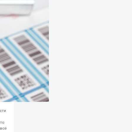
сти
что
 всё