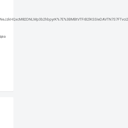
я
JzkHQxcM82DNLMp3b2hbpyrK%7E%3BMBtVTFrB2lKSSIeDAVTN7S7FTvci216
 два