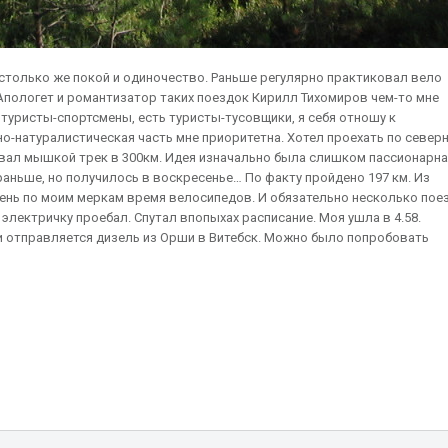
столько же покой и одиночество. Раньше регулярно практиковал вело
Апологет и романтизатор таких поездок Кирилл Тихомиров чем-то мне
ь туристы-спортсмены, есть туристы-тусовщики, я себя отношу к
о-натуралистическая часть мне приоритетна. Хотел проехать по север
овал мышкой трек в 300км. Идея изначально была слишком пассионарна
раньше, но получилось в воскресенье… По факту пройдено 197 км. Из
ень по моим меркам время велосипедов. И обязательно несколько пое
 электричку проебал. Спутал впопыхах расписание. Моя ушла в 4.58.
сти отправляется дизель из Орши в Витебск. Можно было попробовать