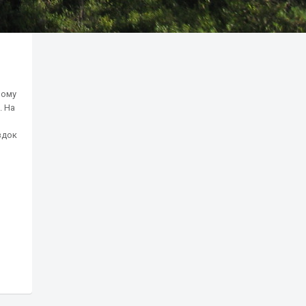
ному
. На
здок