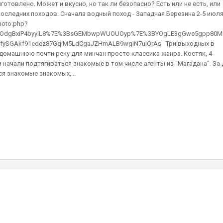
иготовлено. Может и вкусно, но так ли безопасно? Есть или не есть, или
последних походов. Сначала водный поход - Западная Березина 2-5 июл
hoto.php?
9COdgBxiP4byyiL8%7E%3BsGEMbwpWUOUOyp%7E%3BYOgLE3gGwe5gpp80MNe
ySGAkf91edez87GqiM5LdCgaJZHmALB9wgIN7uIOrAs Три выходных в
ь домашнюю почти реку для минчан просто классика жанра. Костяк, 4
 начали подтягиваться знакомые в том числе агенты из "Магадана". За
ся знакомые знакомых,...