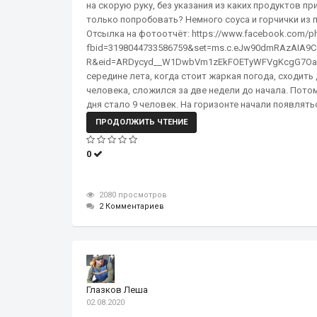
на скорую руку, без указания из каких продуктов пр
только попробовать? Немного соуса и горчички из 
Отсылка на фотоотчёт: https://www.facebook.com/p
fbid=3198044733586759&set=ms.c.eJw90dmRAzAIA
R&eid=ARDycyd__W1DwbVm1zEkFOETyWFVgKcgG7Oaf
середине лета, когда стоит жаркая погода, сходит
человека, сложился за две недели до начала. Потом
дня стало 9 человек. На горизонте начали появлять
ПРОДОЛЖИТЬ ЧТЕНИЕ
0
2080 просмотров
2 Комментариев
Глазков Леша
02.08.2020