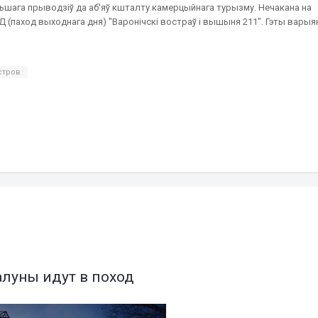
ьшага прыводзіў да аб'яў кшталту камерцыйнага турызму. Нечакана на
ВД (паход выходнага дня) "Варонічскі востраў і вышыня 211". Гэты варыя
стров
луны идут в поход