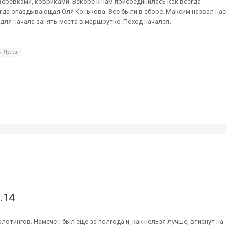
еревками, ковриками. Вскоре к нам присоединилась как всегда
гда опаздывающая Оля Конькова. Все были в сборе. Максим назвал нас
 для начала занять места в маршрутке. Поход начался.
я Лужа
.14
отингов. Намечен был еще за полгода и, как нельзя лучше, втиснут на