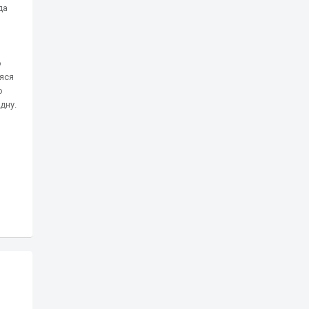
да
о
яся
о
дну.