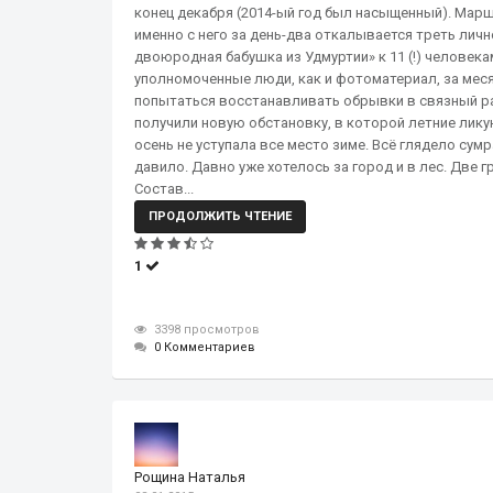
конец декабря (2014-ый год был насыщенный). Маршр
именно с него за день-два откалывается треть личн
двоюродная бабушка из Удмуртии» к 11 (!) человека
уполномоченные люди, как и фотоматериал, за ме
попытаться восстанавливать обрывки в связный ра
получили новую обстановку, в которой летние ли
осень не уступала все место зиме. Всё глядело сумр
давило. Давно уже хотелось за город и в лес. Две 
Состав...
ПРОДОЛЖИТЬ ЧТЕНИЕ
1
3398 просмотров
0 Комментариев
Рощина Наталья