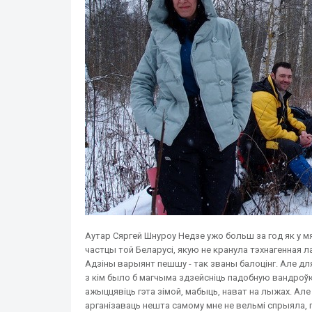
Аутар Сяргей Шнуроу Недзе ужо больш за год як у мя
частцы той Беларусі, якую не кранула тэхнагенная л
Адзіны варыянт пешшу - так званы балоцінг. Але для
з кім было б магчыма здзейсніць падобную вандроў
ажыццявіць гэта зімой, мабыць, нават на лыжах. Ал
арганізаваць нешта самому мне не вельмі спрыяла, 