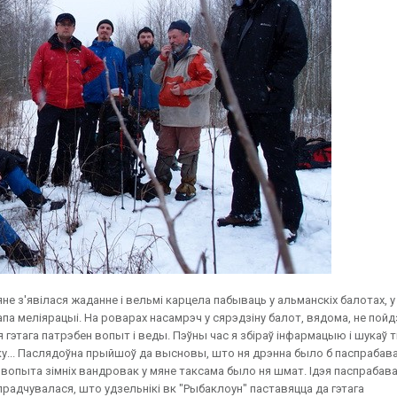
не з'явілася жаданне і вельмі карцела пабываць у альманскіх балотах, у
апа меліярацыі. На роварах насамрэч у сярэдзіну балот, вядома, не пой
 гэтага патрэбен вопыт і веды. Пэўны час я збіраў інфармацыю і шукаў т
ку... Паслядоўна прыйшоў да высновы, што ня дрэнна было б паспрабав
е вопыта зімніх вандровак у мяне таксама было ня шмат. Ідэя паспрабав
прадчувалася, што удзельнікі вк "Рыбаклоун" паставяцца да гэтага