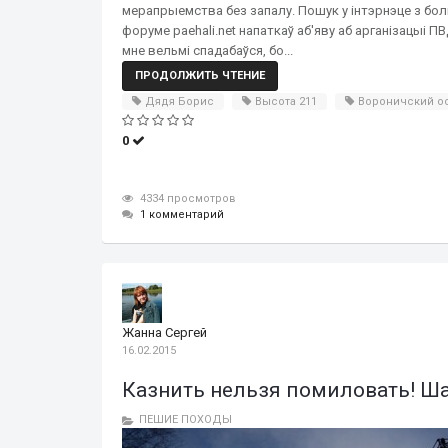
мерапрыемства без запалу. Пошук у інтэрнэце з бол
форуме paehali.net напаткаў аб'яву аб арганізацыі П
мне вельмі спадабаўся, бо...
ПРОДОЛЖИТЬ ЧТЕНИЕ
Дядя Борис
Высота 211
Вороничский о
0
4334 просмотров
1 комментарий
Жанна Сергей
16.02.2015
Казнить нельзя помиловать! Ша
ПЕШИЕ ПОХОДЫ