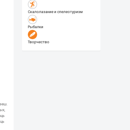
Скалолазание и спелеотуризм
Рыбалки
Творчество
дзеш.
ых,
аць
аць