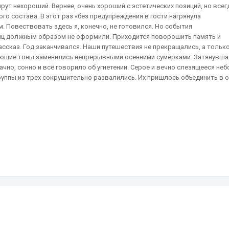
ут нехороший. Вернее, очень хороший с эстетических позиций, но всег
ого состава. В этот раз «без предупреждения в гости нагрянула
м. Повествовать здесь я, конечно, не готовился. Но события
сяц должным образом не оформили. Приходится поворошить память и
ссказ. Год заканчивался. Наши путешествия не прекращались, а тольк
кующие тоны заменились непрерывными осенними сумерками. Затянувша
ачно, сонно и всё говорило об угнетении. Серое и вечно слезящееся неб
группы из трех сокрушительно развалились. Их пришлось объединить в о