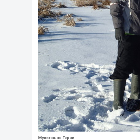
Мультяшне Герои
: