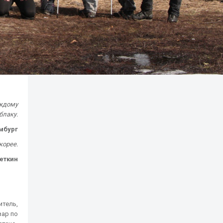
аждому
блаку.
мбург
корее.
еткин
итель,
вар по