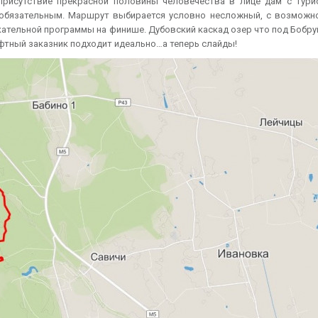
 Присутствие прекрасной половины человечества в лице дам с тури
 обязательным. Маршрут выбирается условно несложный, с возможн
ательной программы на финише. Дубовский каскад озер что под Бобр
фтный заказник подходит идеально…а теперь слайды!