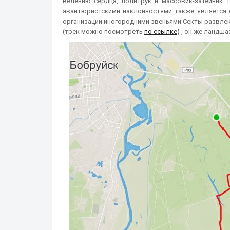
велению сердца, политрук и массовик-затейник.
авантюристскими наклонностями также является
организации иногородними звеньями Секты развлек
(трек можно посмотреть
по ссылке
)
, он же ландша