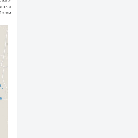
стско-
остью
уйском