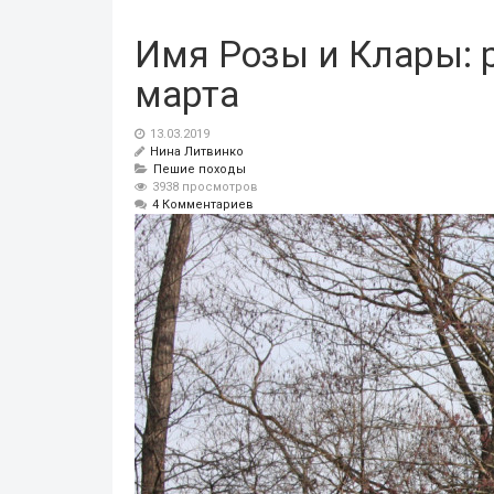
Имя Розы и Клары: р
марта
13.03.2019
Нина Литвинко
Пешие походы
3938 просмотров
4 Комментариев