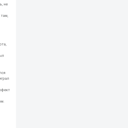
ь, не
 там,
ота,
был
лся
играл
эффект
вм.