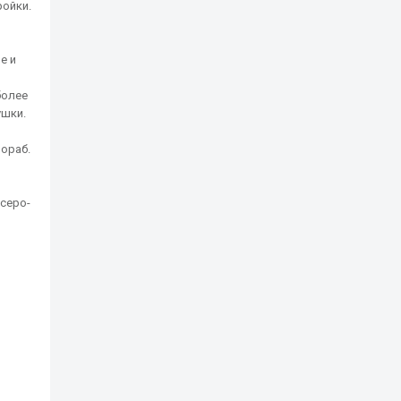
ройки.
е и
более
ушки.
рораб.
 серо-