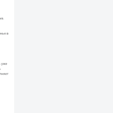
ма.
нье в
ь уже
ь
олняет