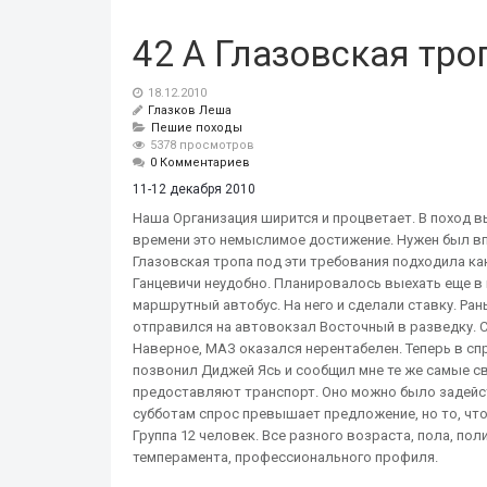
42 А Глазовская тро
18.12.2010
Глазков Леша
Пешие походы
5378 просмотров
0 Комментариев
11-12 декабря 2010
Наша Организация ширится и процветает. В поход в
времени это немыслимое достижение. Нужен был вп
Глазовская тропа под эти требования подходила к
Ганцевичи неудобно. Планировалось выехать еще в пя
маршрутный автобус. На него и сделали ставку. Ран
отправился на автовокзал Восточный в разведку. Сл
Наверное, МАЗ оказался нерентабелен. Теперь в спр
позвонил Диджей Ясь и сообщил мне те же самые с
предоставляют транспорт. Оно можно было задейст
субботам спрос превышает предложение, но то, чт
Группа 12 человек. Все разного возраста, пола, по
темперамента, профессионального профиля.