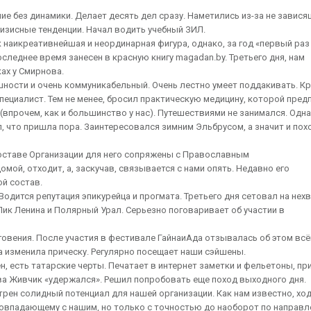
е без динамики. Делает десять дел сразу. Наметились из-за не завися
изисные тенденции. Начал водить учебный ЗИЛ.
к наикреативнейшая и неординарная фигура, однако, за год «первый раз
следнее время занесен в красную книгу magadan.by. Третьего дня, нам
ах у Смирнова.
ности и очень коммуникабельный. Очень лестно умеет поддакивать. К
ециалист. Тем не менее, бросил практическую медицину, которой пред
прочем, как и большинство у нас). Путешествиями не занимался. Одна
, что пришла пора. Заинтересовался зимним Эльбрусом, а значит и по
составе Организации для него сопряжены с Православным
мой, отходит, а, заскучав, связывается с нами опять. Недавно его
ой состав.
Водится репутация эпикурейца и прогмата. Третьего дня сетовал на нех
Пик Ленина и Полярный Урал. Серьезно поговаривает об участии в
оговения. После участия в фестивале ГайнаиАда отзывалась об этом вс
а изменила прическу. Регулярно посещает наши сэйшены.
н, есть татарские черты. Печатает в интернет заметки и фельетоны, пр
а Живчик «удержался». Решил попробовать еще поход выходного дня.
мотрен солидный потенциал для нашей организации. Как нам известно, хо
овпадающему с нашим, но только с точностью до наоборот по направл