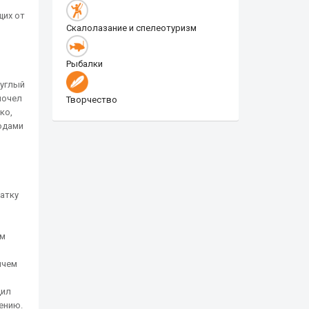
щих от
Скалолазание и спелеотуризм
Рыбалки
руглый
почел
Творчество
ко,
ходами
ватку
ём
ичем
дил
ению.