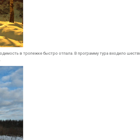
димость в тропежке быстро отпала. В программу тура входило шеств
.