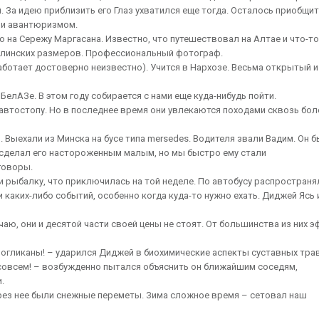
 За идею приблизить его Глаз ухватился еще тогда. Осталось приобщит
 и авантюризмом.
о на Сережу Маргасана. Известно, что путешествовал на Алтае и что-то
полинских размеров. Профессиональный фотограф.
работает достоверно неизвестно). Учится в Нархозе. Весьма открытый и
 БелАЗе. В этом году собирается с нами еще куда-нибудь пойти.
 автостопу. Но в последнее время они увлекаются походами сквозь бол
. Выехали из Минска на бусе типа mersedes. Водителя звали Вадим. Он 
й сделал его настороженным малым, но мы быстро ему стали
говоры.
и рыбалку, что приключилась на той неделе. По автобусу распространя
 каких-либо событий, особенно когда куда-то нужно ехать. Диджей Ясь 
ачаю, они и десятой части своей цены не стоят. От большинства из них 
ногликаны! – ударился Диджей в биохимические аспекты суставных тра
 совсем! – возбужденно пытался объяснить он ближайшим соседям,
.
ерез нее были снежные переметы. Зима сложное время – сетовал наш