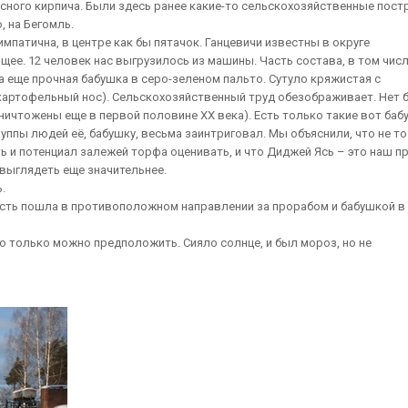
ного кирпича. Были здесь ранее какие-то сельскохозяйственные пост
, на Бегомль.
патична, в центре как бы пятачок. Ганцевичи известны в округе
ее. 12 человек нас выгрузилось из машины. Часть состава, в том числ
 еще прочная бабушка в серо-зеленом пальто. Сутуло кряжистая с
картофельный нос). Сельскохозяйственный труд обезображивает. Нет 
ничтожены еще в первой половине ХХ века). Есть только такие вот баб
ппы людей её, бабушку, весьма заинтриговал. Мы объяснили, что не то
ть и потенциал залежей торфа оценивать, и что Диджей Ясь – это наш п
 выглядеть еще значительнее.
.
асть пошла в противоположном направлении за прорабом и бабушкой в
ю только можно предположить. Сияло солнце, и был мороз, но не