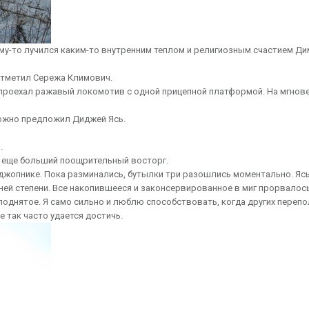
чему-то лучился каким-то внутренним теплом и религиозным счастием Ди
- отметил Сережа Климович.
проехал ражавый локомотив с одной прицепной платформой. На мгнове
орожно предложил Диджей Ясь.
.
в еще больший поощрительный восторг.
джопнике. Пока разминались, бутылки три разошлись моментально. Яс
ей степени. Все накопившееся и законсервированное в миг прорвалос
иподнятое. Я само сильно и люблю способствовать, когда других переп
е так часто удается достичь.