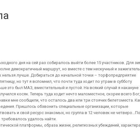
па
ыходного дня на сей раз собиралось выйти более 15 участников. Для зи
олне демократичный маршрут, но вместе с тем нескучный и зажигатель
ак нельзя лучше. Добираться до начальной точки – торфопредприятие
тницу, но тут я вспомнил, что почти туда ходит по утрам в субботу
ьше это был МАЗ, вместительный и пустой. На всякий случай я накануне
учился косяк. Теперь туда ходит нечто маломестное, скорее всего Бог
авке мне сообщили, что осталось два или три стоячих билетоместа. Ка
ведения. Пришлось обзвонить специальные организации, которые
вовать и свой ресурс знакомых, но группа в 12 человек не четверо…П
о требовалось удалось найти.
литической платформы, образа жизни, религиозных убеждений, характера