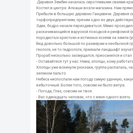
Деревня Зембин началась сиротливыми сваями крас
Костел в центре. Алкаши возле магазина. Нам прямо
Прибыли в большую деревню Ганцевичи. Деревня сим
торфопредприятием, причем одно из двух действующ
Эдик, бодро начали переодеваться. Мимо проходила
раскачивающейся варусной походкой и ринфомой (
породистых крестьян и истинных хозяев на земле (у
Вид довольно большой по размерам и необычной гру
геологи, не то гидрологи, приехали ландшафт изуча
Прораб несколько засмущался, приосанился и стал
- Оставайтеся тут у нас. Нема, хлопцы, кому работать
Хлопцы уже вскинули рюкзаки, группа распалась, ч
зеленом пальто.
Небеса ниспослали нам погоду самую удачную, каку
избыточный. Более того, совсем не было ветра.
- Погода, Глаз, совсем не твоя.
- Вас одинадцать человек, что с меня одного взять.