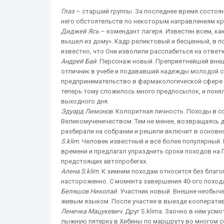
Глаз
– старший группы. За последнее время состояни
него обстоятельств по некоторым направлениям кр
Диджей Ясь
– комендант лагеря. Известен всем, ка
вышел из дому». Кадр реликтовый и бесценный, в по
известно, что Они изволили расслабиться на ответк
Андрей Бай
. Персонаж новый. Преприятнейшей внеш
отличник в учебе и подававший надежды молодой сп
предпринимательство в фармакологической сфере (в
теперь тому сложилось много предпосылок, и понял
выходного дня.
Эдуард Лимонов
. Колоритная личность. Походы в 
Великомученичеством. Тем не менее, возвращаясь до
разбирали на собрании и решили включит в основн
S.klim
. Человек известный и всё более популярный. 
времени и предлагал упразднить сроки походов на 
предстоящих автопробегах.
Алена S.klim
. К зимним походам относится без благ
настороженно. С момента завершения 40-ого поход
Беляшов Николай
. Участник новый. Внешне необыче
живым языком. После участие в выезде кооператив
Ленечка Мацукевич
. Друг S.klimа. Заочно в нём ус
лыжную пятерку в Хибины по маршруту во многом с