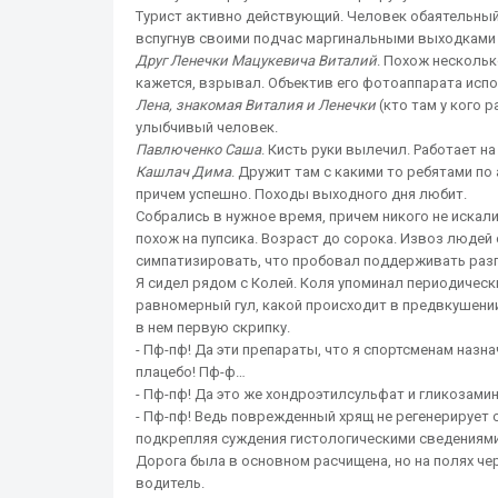
Турист активно действующий. Человек обаятельный.
вспугнув своими подчас маргинальными выходками
Друг Ленечки Мацукевича Виталий
. Похож нескольк
кажется, взрывал. Объектив его фотоаппарата ис
Лена, знакомая Виталия и Ленечки
(кто там у кого 
улыбчивый человек.
Павлюченко Саша
. Кисть руки вылечил. Работает на
Кашлач Дима
. Дружит там с какими то ребятами по
причем успешно. Походы выходного дня любит.
Собрались в нужное время, причем никого не искали
похож на пупсика. Возраст до сорока. Извоз люде
симпатизировать, что пробовал поддерживать раз
Я сидел рядом с Колей. Коля упоминал периодическ
равномерный гул, какой происходит в предвкушении
в нем первую скрипку.
- Пф-пф! Да эти препараты, что я спортсменам назн
плацебо! Пф-ф…
- Пф-пф! Да это же хондроэтилсульфат и гликозами
- Пф-пф! Ведь поврежденный хрящ не регенерирует
подкрепляя суждения гистологическими сведениями
Дорога была в основном расчищена, но на полях ч
водитель.