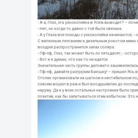
- А-а, Глаз, эта узкоколейка в Усяж выводит? – по
- Нет, но когда-то давно с той была связана.
- А у Глаза все походы с узкоколейки начинаются, 
С железным лязганием и дизельным рокотом мимо 
воздухе распространился запах соляра.
- Пф-пф, Глаз, так может быть по пятьдесят, - ост
- Вот и я думаю, что как-то не идется.
Значительная часть группы деловито зашевелилась
- Пф-пф, давайте разгрузим Баюшку! – пришел Ясь 
Столик организовали на шатком и нестабильном по
совсем вошел в раж и был воодушевлен до последн
наружу. Да и у всех остальных настроение было пр
позитив, как бы запитываться этим избытком. Это н