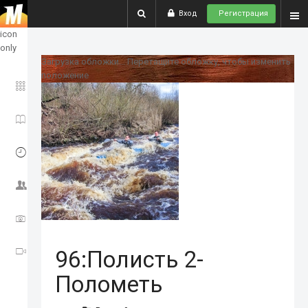
Вход
Регистрация
show
icon
only
Загрузка обложки...
Перетащите обложку, чтобы изменить
положение
ГЛАВНОЕ
ИСТОРИИ
СОБЫТИЯ
СООБЩЕСТВО
ФОТО
ВИДЕО
96:Полисть 2-
Полометь