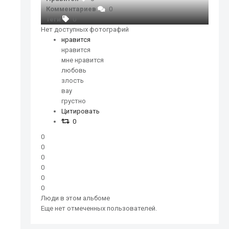
Комментариев
0
Теги
0
Нет доступных фотографий
нравится
нравится
мне нравится
любовь
злость
вау
грустно
Цитировать
0
0
0
0
0
0
0
Люди в этом альбоме
Еще нет отмеченных пользователей.