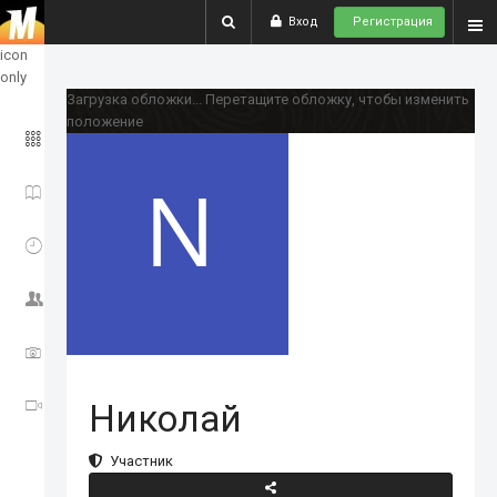
Вход
Регистрация
show
icon
only
Загрузка обложки...
Перетащите обложку, чтобы изменить
положение
ГЛАВНОЕ
ИСТОРИИ
СОБЫТИЯ
СООБЩЕСТВО
ФОТО
ВИДЕО
Николай
Участник