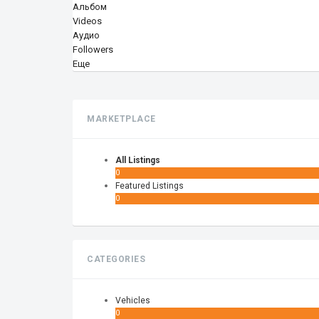
Альбом
Videos
Аудио
Followers
Еще
MARKETPLACE
All Listings
0
Featured Listings
0
CATEGORIES
Vehicles
0