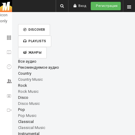
Вход
Регистрация
show
icon
only
DISCOVER
ГЛАВНОЕ
PLAYLISTS
ИСТОРИИ
ЖАНРЫ
Все аудио
СОБЫТИЯ
Рекомендуемое аудио
Country
Country Music
СООБЩЕСТВО
Rock
Rock Music
ФОТО
Disco
Disco Music
ВИДЕО
Pop
Pop Music
Classical
Classical Music
Instrumental